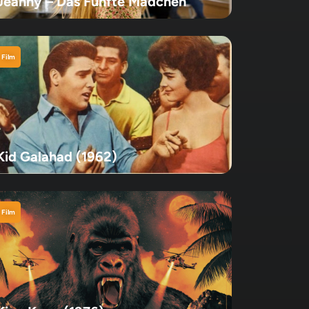
Jeanny – Das Fünfte Mädchen
Film
Kid Galahad (1962)
Film