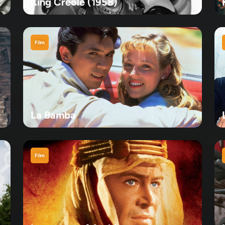
King Creole (1958)
Film
La Bamba
Film