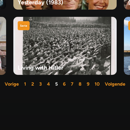
Yesterday (1983)
Serie
Living with Hitler
Vorige
1
2
3
4
5
6
7
8
9
10
Volgende