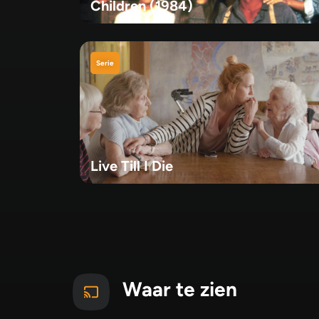
Children (1984)
Serie
Live Till I Die
Waar te zien