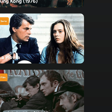
King Kong (1976)
Serie
La Piovra
Film