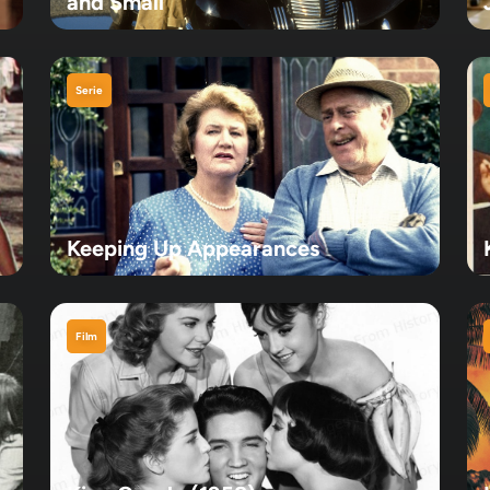
and Small
Serie
Keeping Up Appearances
Film