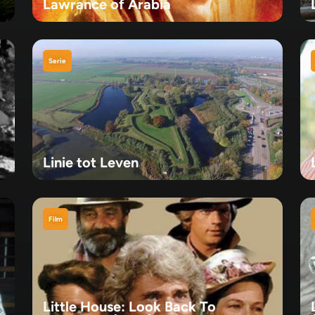
Lawrance of Arabia
Serie
Linie tot Leven
Film
Little House: Look Back To