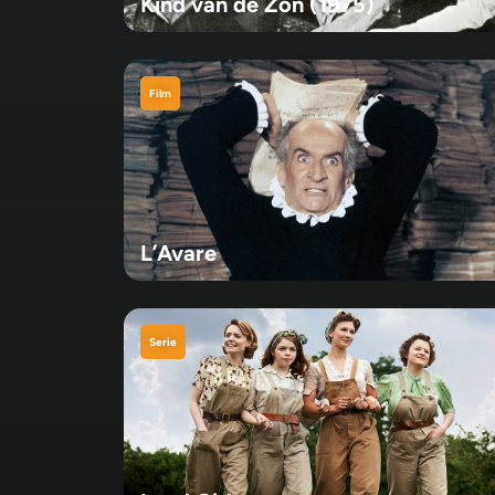
Kind van de Zon (1975)
Film
L’Avare
Serie