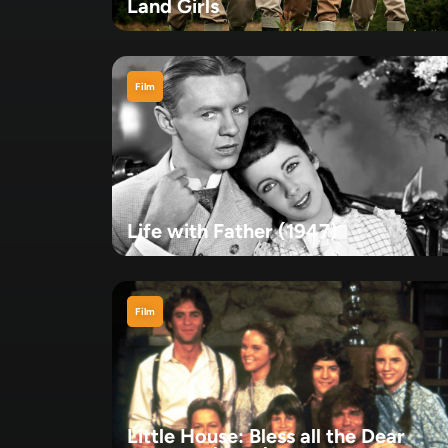
Land Girls
Film
Life with Father (1947)
Film
Little House: Bless all the Dear