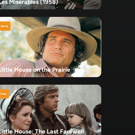
Les Misérables (1958)
Serie
Little House on the Prairie
Film
Little House: The Last Farewell