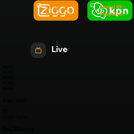
Kanaal 50 -
Kanaal 89 –
Basispakket
Pluspakket
Live