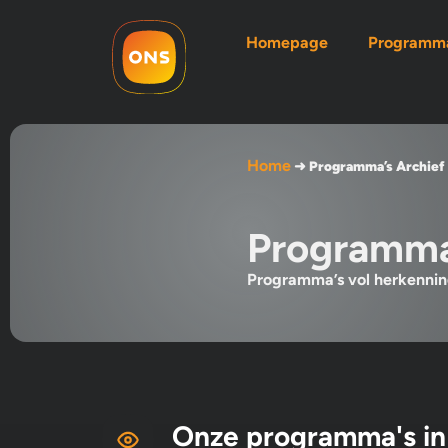
Homepage
Programma
Home
➜
Programma’s Archief
Programma
Programma’s vol herkenning
Onze programma's in 