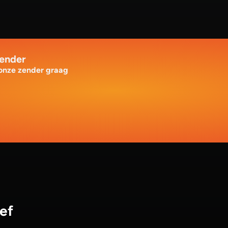
zender
 onze zender graag
ef