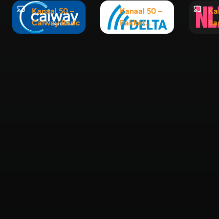
Kanaal 50 –
Kanaal 50 –
Ka
Caiway Basic
Pakket
Ba
Interactief
120+