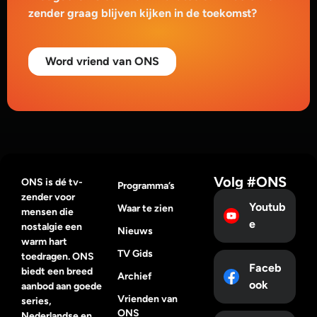
zender graag blijven kijken in de toekomst?
Word vriend van ONS
Volg #ONS
ONS is dé tv-
Programma’s
zender voor
Youtub
Waar te zien
mensen die
e
nostalgie een
Nieuws
warm hart
TV Gids
toedragen. ONS
Faceb
biedt een breed
Archief
ook
aanbod aan goede
Vrienden van
series,
ONS
Nederlandse en