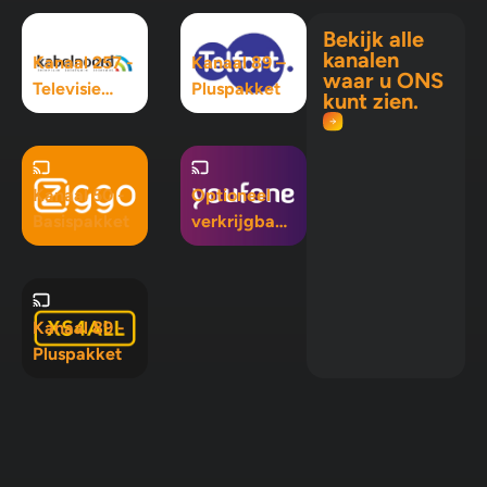
Bekijk alle
kanalen
Kanaal 257 -
Kanaal 89 –
waar u ONS
Televisie
Pluspakket
kunt zien.
Maximaal
pakket
Kanaal 50 -
Optioneel
Basispakket
verkrijgbaar
in Mix 5, Mix
10 en
Pluspakket
Kanaal 89 -
Pluspakket