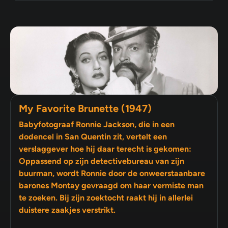
My Favorite Brunette (1947)
Babyfotograaf Ronnie Jackson, die in een
dodencel in San Quentin zit, vertelt een
verslaggever hoe hij daar terecht is gekomen:
Oppassend op zijn detectivebureau van zijn
buurman, wordt Ronnie door de onweerstaanbare
barones Montay gevraagd om haar vermiste man
te zoeken. Bij zijn zoektocht raakt hij in allerlei
duistere zaakjes verstrikt.