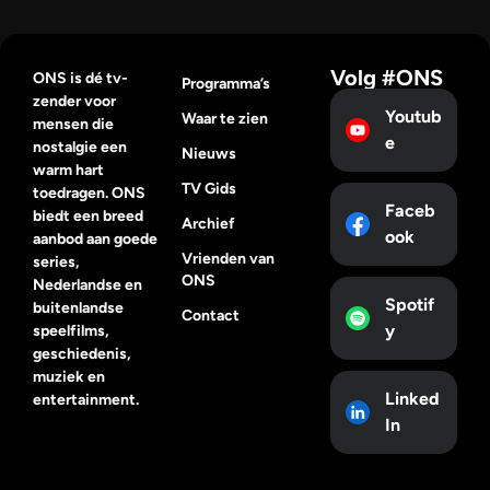
Volg #ONS
ONS is dé tv-
Programma’s
zender voor
Youtub
Waar te zien
mensen die
e
nostalgie een
Nieuws
warm hart
TV Gids
toedragen. ONS
Faceb
biedt een breed
Archief
ook
aanbod aan goede
Vrienden van
series,
ONS
Nederlandse en
Spotif
buitenlandse
Contact
y
speelfilms,
geschiedenis,
muziek en
Linked
entertainment.
In