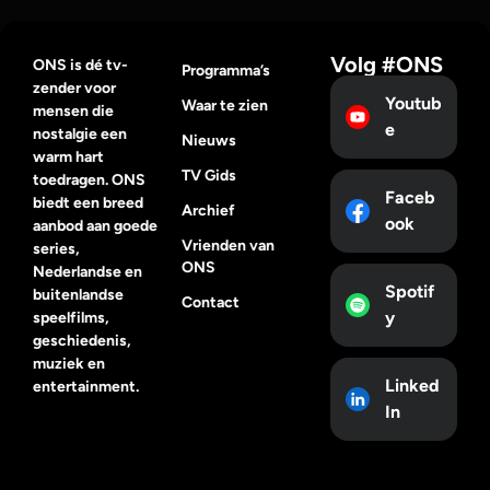
Volg #ONS
ONS is dé tv-
Programma’s
zender voor
Youtub
Waar te zien
mensen die
e
nostalgie een
Nieuws
warm hart
TV Gids
toedragen. ONS
Faceb
biedt een breed
Archief
ook
aanbod aan goede
Vrienden van
series,
ONS
Nederlandse en
Spotif
buitenlandse
Contact
y
speelfilms,
geschiedenis,
muziek en
Linked
entertainment.
In