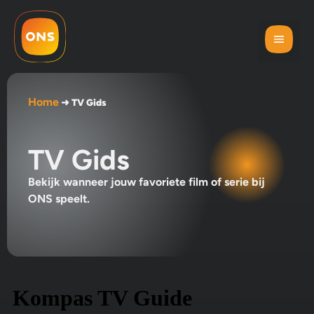
Home
➜
TV Gids
TV Gids
Bekijk wanneer jouw favoriete film of serie bij
ONS speelt.