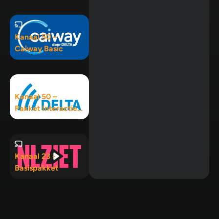
Kanaal 50 –
Caiway Basic
Kanaal 50 –
Pakket Interactief
120+
Kanaal 23 -
Basispakket