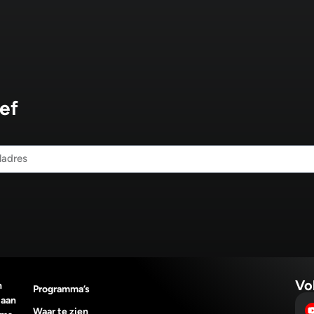
ef
Vo
n
Programma’s
 aan
Waar te zien