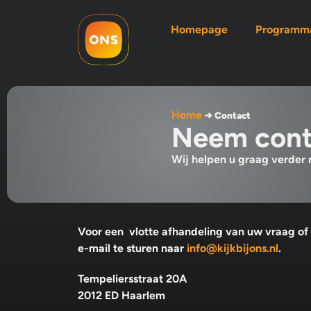
Homepage
Programma
Home
➜
Contact
Neem cont
Wij helpen u graag verder
Voor een vlotte afhandeling van uw vraag of
e-mail te sturen naar
info@kijkbijons.nl
.
Tempeliersstraat 20A
2012 ED Haarlem