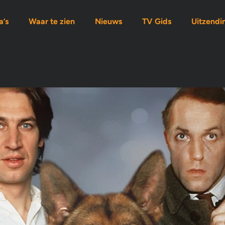
’s
Waar te zien
Nieuws
TV Gids
Uitzendi