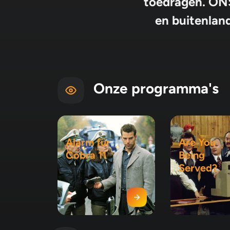
toedragen. ONS
en buitenland
Onze programma's
Alarm für
Are You
Cobra 11
Being
Served?