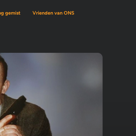
ng gemist
Vrienden van ONS