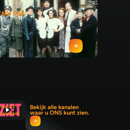
‘Allo ‘Allo!
naal 23 -
Bekijk alle kanalen
waar u ONS kunt zien.
sispakket