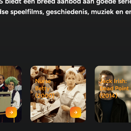
 biedt een breed aanbod aan goede seri
se speelfilms, geschiedenis, muziek en 
Nurse
Jack Irish:
Betty
Dead Point
(2000)
(2014)