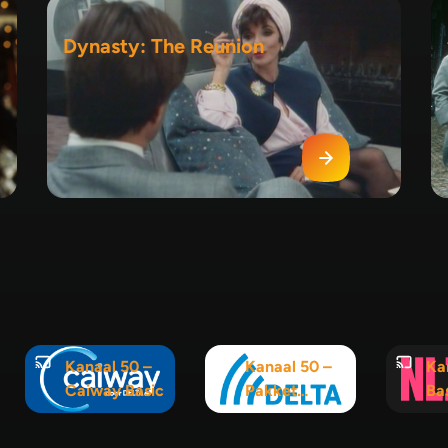
Dynasty: The Reunion
Kanaal 50 –
Kanaal 50 –
Ka
Caiway Basic
Pakket
Ba
Interactief
120+