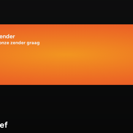
zender
 onze zender graag
ef