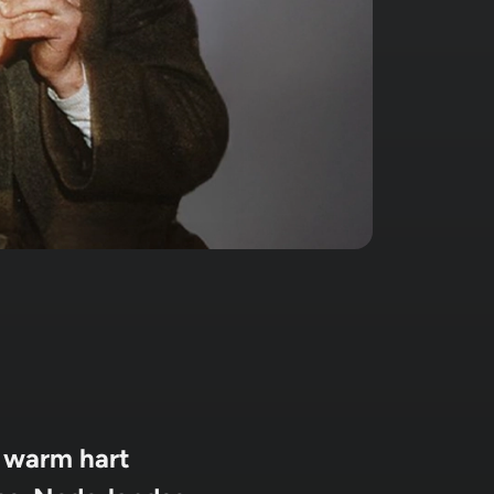
Dynas
Meer informa
n warm hart