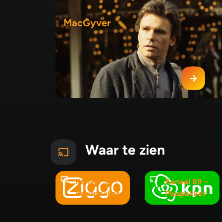
MacGyver
Waar te zien
Kanaal 50 -
Kanaal 89 –
Basispakket
Pluspakket