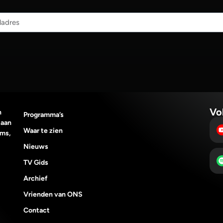
Vo
n
Programma’s
 aan
Waar te zien
lms,
Nieuws
TV Gids
Archief
Vrienden van ONS
Contact