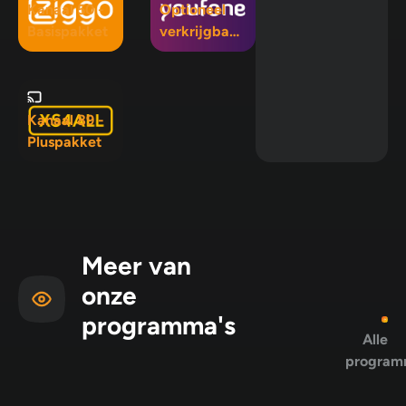
Kanaal 50 -
Optioneel
Basispakket
verkrijgbaar
in Mix 5, Mix
10 en
Pluspakket
Kanaal 89 -
Pluspakket
Meer van
onze
programma's
Alle
program