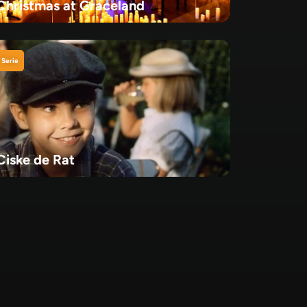
Christmas at Graceland
Serie
Ciske de Rat