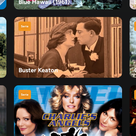
Blue Hawaii (1961)
Serie
Buster Keaton
Serie