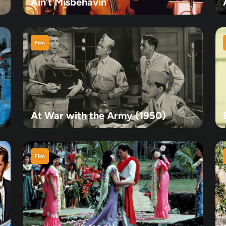
Ain’t Misbehavin’
Film
At War with the Army (1950)
Film