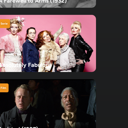
A Farewell to Arms (1932)
Serie
Absolutely Fabulous
Film