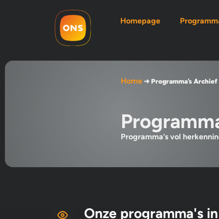
Homepage
Programma
Home
➜
Programma’s Archief
Programma
Programma’s vol herkenning
Onze programma's in 