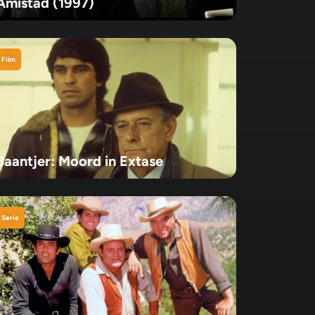
Amistad (1997)
Film
Baantjer: Moord in Extase
Serie