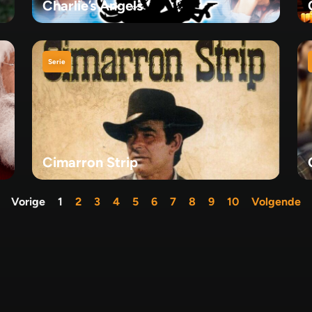
Charlie’s Angels
Serie
Cimarron Strip
Vorige
1
2
3
4
5
6
7
8
9
10
Volgende