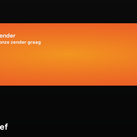
zender
 onze zender graag
ef