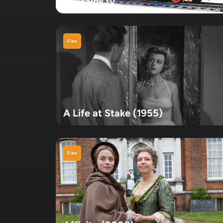
24Trains.tv
Film
A Life at Stake (1955)
Film