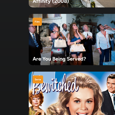
Affinity (2008)
Film
Are You Being Served?
Serie