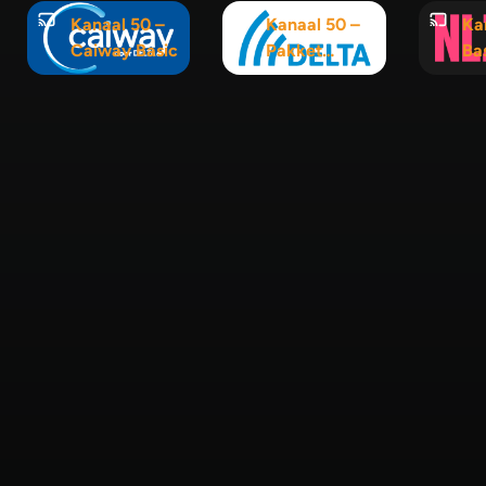
Kanaal 50 –
Kanaal 50 –
Ka
Caiway Basic
Pakket
Ba
Interactief
120+