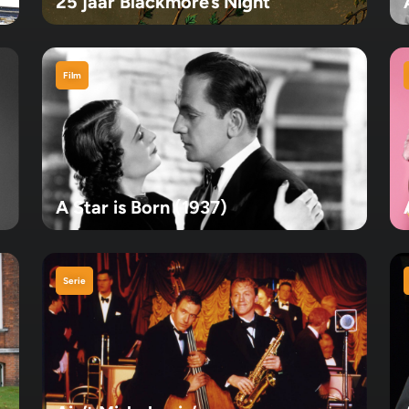
25 jaar Blackmore’s Night
Film
A Star is Born (1937)
Serie