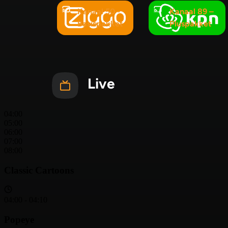
Kanaal 50 -
Kanaal 89 –
Basispakket
Pluspakket
Live