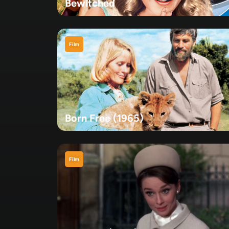
Bewitched
Film
Born Free (1965)
Film