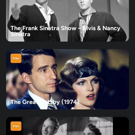
The Frank Sinatra Show – Elvis & Nancy
Sinatra
Film
The Great Gatsby (1974)
Film