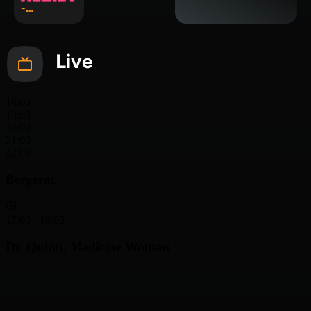
-
Basispakk
et
Live