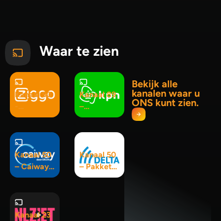
Waar te zien
Bekijk alle
kanalen waar u
Kanaal 50
Kanaal 89
ONS kunt zien.
-
–
Basispakk
Pluspakke
et
t
Kanaal 50
Kanaal 50
– Caiway
– Pakket
Basic
Interactief
120+
Kanaal 23