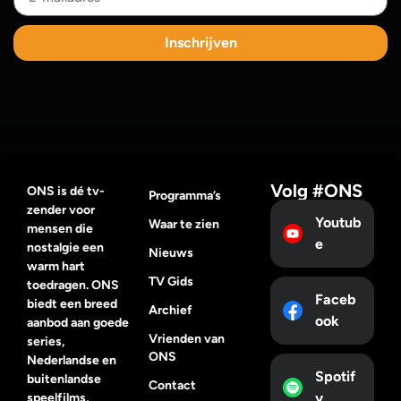
Inschrijven
Volg #ONS
ONS is dé tv-
Programma’s
zender voor
Youtub
Waar te zien
mensen die
e
nostalgie een
Nieuws
warm hart
TV Gids
toedragen. ONS
Faceb
biedt een breed
Archief
ook
aanbod aan goede
Vrienden van
series,
ONS
Nederlandse en
Spotif
buitenlandse
Contact
y
speelfilms,