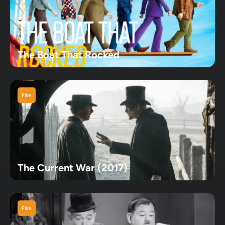
The Boat That Rocked
Film
The Current War (2017)
Film