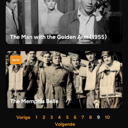
The Man with the Golden Arm (1955)
Serie
The Memphis Belle
Vorige
1
2
3
4
5
6
7
8
9
10
Volgende