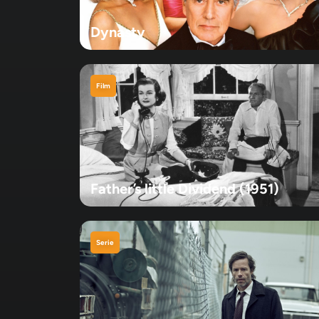
Dynasty
Film
Father’s little Dividend (1951)
Serie