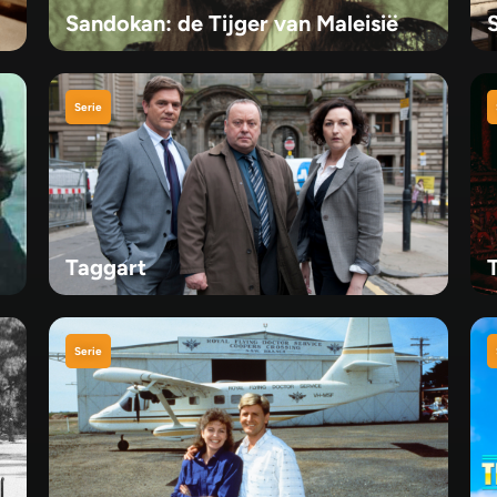
Sandokan: de Tijger van Maleisië
Serie
Taggart
Serie