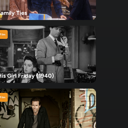
Family Ties
Film
is Girl Friday (1940)
Film