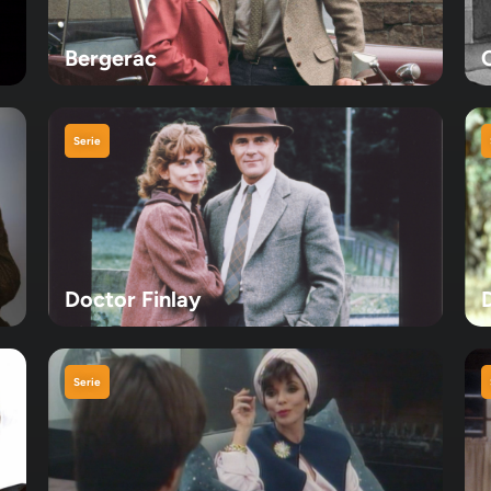
Bergerac
Serie
Doctor Finlay
Serie