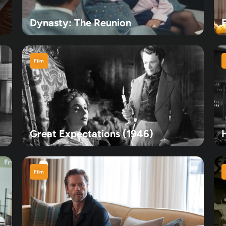
Dynasty: The Reunion
Film
Great Expectations (1946)
H
Film