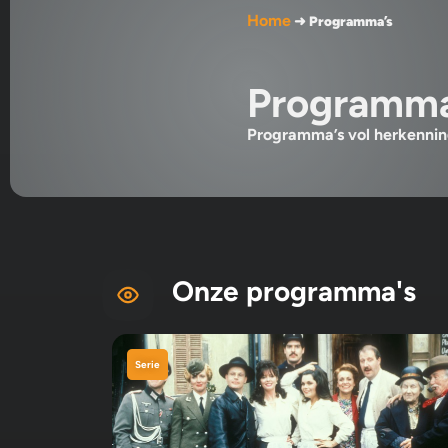
Home
➜
Programma’s
Programma
Programma’s vol herkenning
Onze programma's
Serie