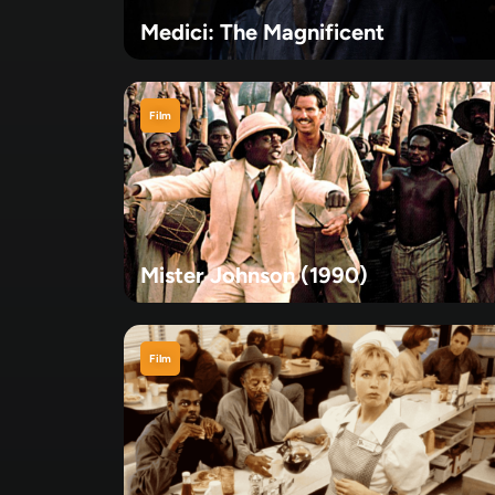
Medici: The Magnificent
Film
Mister Johnson (1990)
Film