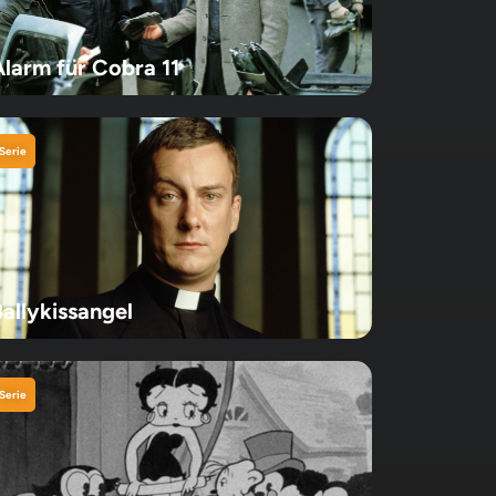
Alarm für Cobra 11
Serie
Ballykissangel
Serie