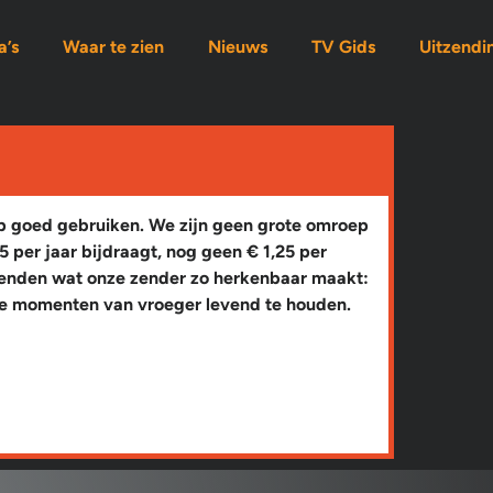
’s
Waar te zien
Nieuws
TV Gids
Uitzendi
lp goed gebruiken. We zijn geen grote omroep
15 per jaar bijdraagt, nog geen € 1,25 per
zenden wat onze zender zo herkenbaar maakt:
ie momenten van vroeger levend te houden.