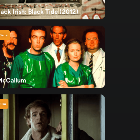
ack Irish: Black Tide (2012)
Serie
McCallum
Film