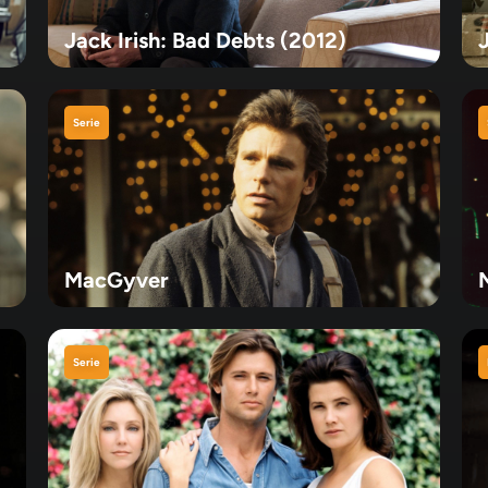
Jack Irish: Bad Debts (2012)
J
Serie
MacGyver
Serie