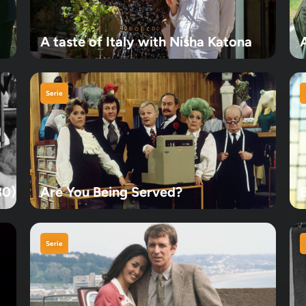
A taste of Italy with Nisha Katona
Serie
30)
Are You Being Served?
Serie