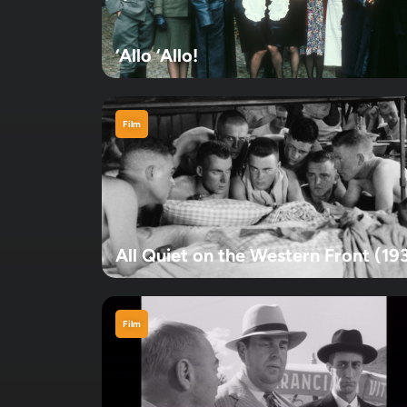
‘Allo ‘Allo!
Film
All Quiet on the Western Front (19
Film