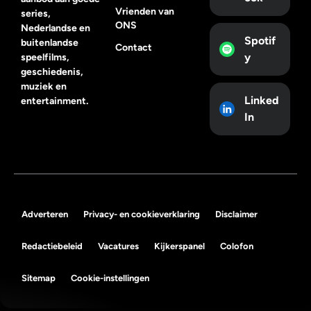
Vrienden van
series,
ONS
Nederlandse en
Spotif
buitenlandse
Contact
y
speelfilms,
geschiedenis,
muziek en
Linked
entertainment.
In
Adverteren
Privacy- en cookieverklaring
Disclaimer
Redactiebeleid
Vacatures
Kijkerspanel
Colofon
Sitemap
Cookie-instellingen