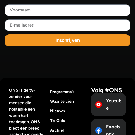
Inschrijven
Volg #ONS
ONS is dé tv-
Programma’s
zender voor
Youtub
Waar te zien
mensen die
e
nostalgie een
Nieuws
warm hart
TV Gids
toedragen. ONS
Faceb
biedt een breed
Archief
ook
aanbod aan goede