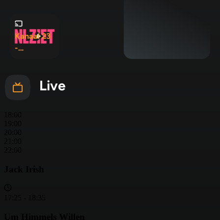
120+
Kanaal 23
-
Basispakk
et
Live