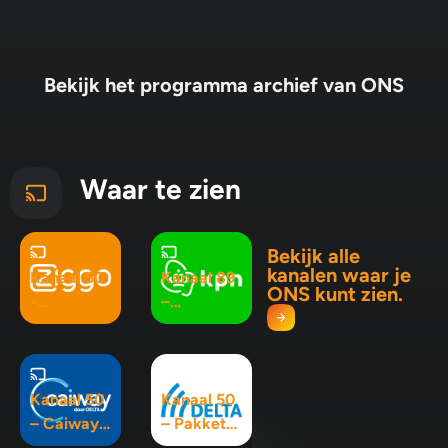
Bekijk het programma archief van ONS
Waar te zien
Bekijk alle
kanalen waar je
Kanaal 50
Kanaal 89
ONS kunt zien.
-
–
Basispakk
Pluspakke
et
t
Kanaal 50
Kanaal 50
– Caiway
– Pakket
Basic
Interactief