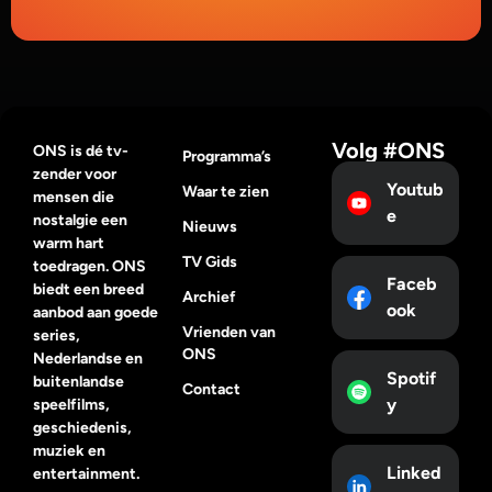
Volg #ONS
ONS is dé tv-
Programma’s
zender voor
Youtub
Waar te zien
mensen die
e
nostalgie een
Nieuws
warm hart
TV Gids
toedragen. ONS
Faceb
biedt een breed
Archief
ook
aanbod aan goede
Vrienden van
series,
ONS
Nederlandse en
Spotif
buitenlandse
Contact
y
speelfilms,
geschiedenis,
muziek en
Linked
entertainment.