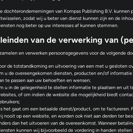
e dochterondernemingen van Kompas Publishing B.V. kunnen 
itwisselen, zodat wij u beter van dienst kunnen zijn en de inh
iensten nog beter op uw interesses af kunnen stemmen.
leinden van de verwerking van (p
rzamelen en verwerken persoonsgegevens voor de volgende do
oor de totstandkoming en uitvoering van een met u gesloten 
m u de overeengekomen diensten, producten en/of informatie a
an te passen aan uw behoeften en wensen;
m u in de gelegenheid te stellen informatie te plaatsen en uit 
ebsites, of om indien de website die mogelijkheid biedt cont
ebruikers;
ls het gaat om een betaalde dienst/product, om te factureren.
ij nooit op een website, en worden ook niet aan derden ter be
nders dan het uitvoeren van de overeenkomst. Wanneer betaling
iensten kunnen wij bijvoorbeeld de vordering in handen stellen