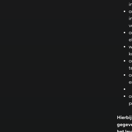
i
o
i
v
o
e
w
k
o
t
o
e
o
p
Hierbi
gegeve
het le