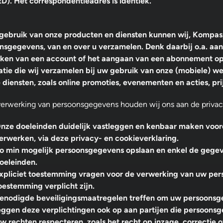
ED). Het correspondentieadres is identiek.
 gebruik van onze producten en diensten kunnen wij, Kompas
nsgegevens, van en over u verzamelen. Denk daarbij o.a. aan 
ken van een account of het aangaan van een abonnement op
atie die wij verzamelen bij uw gebruik van onze (mobiele) w
 diensten, zoals online promoties, evenementen en acties, pr
 verwerking van persoonsgegevens houden wij ons aan de privac
nze doeleinden duidelijk vastleggen en kenbaar maken voo
erwerken, via deze privacy- en cookieverklaring.
o min mogelijk persoonsgegevens opslaan en enkel de gegeve
oeleinden.
xpliciet toestemming vragen voor de verwerking van uw pe
oestemming verplicht zijn.
enodigde beveiligingsmaatregelen treffen om uw persoonsg
eggen deze verplichtingen ook op aan partijen die persoons
w rechten respecteren, zoals het recht op inzage, correctie 