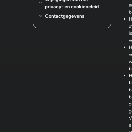
a
privacy- en cookiebeleid
b
Contactgegevens
H
u
i
v
H
v
w
b
H
t
b
b
o
g
V
e