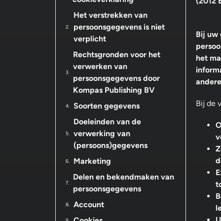
(2012 
Het verstrekken van
persoonsgegevens is niet
Bij uw
verplicht
persoo
Rechtsgronden voor het
het ma
verwerken van
inform
persoonsgegevens door
andere
Kompas Publishing BV
Bij de
Soorten gegevens
Doeleinden van de
O
verwerking van
v
(persoons)gegevens
Z
d
Marketing
E
Delen en bekendmaken van
t
persoonsgegevens
B
Account
l
U
Cookies