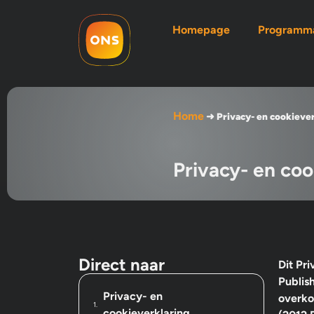
Homepage
Programma
Home
➜
Privacy- en cookieve
Privacy- en coo
Direct naar
Dit Pr
Publis
Privacy- en
overko
cookieverklaring