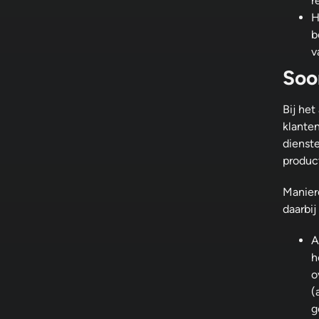
r
H
b
v
Soo
Bij he
klante
dienste
product
Manier
daarbij
A
h
o
(
g