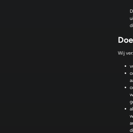
D
u
d
Doe
Wij ve
v
o
a
o
w
g
a
w
a
d