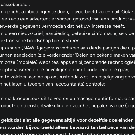
ncassobureau ;
m gericht aanbiedingen te doen, bijvoorbeeld via e-mail. Ook k
n een app een advertentie worden getoond van een product waa
erwerkte gegevens vermoeden dat het uw interesse heeft.
m u een nieuwsbrief, aanbieding, gebruikersinformatie, service 
lektronische boodschap toe te sturen;
ij kunnen (NAW-)gegevens verhuren aan derde partijen die u p
unnen aanbieden (zie verder onder ‘Delen en bekend maken va
m onze (mobiele) websites, apps en bijbehorende technologieë
e optimaliseren en te beveiligen en om fraude tegen te gaan;
m te voldoen aan de op ons rustende wet- en regelgeving en v
n het laten uitvoeren van (accountants) controle;
m marktonderzoek uit te voeren en managementinformatie sam
roduct- en dienstontwikkeling en voor het bepalen van de (alg
j geldt dat niet alle gegevens altijd voor dezelfde doeleind
ns worden bijvoorbeeld alleen bewaard ten behoeve van de 
veren van de gevraagde dienst, terwijl andere gegevens én v