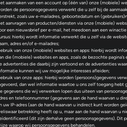
et aanmaken van een account op (één van) onze (mobiele) websi
orden de persoonsgegevens verwerkt die u zelf bij de aanmaa
erstrekt, zoals uw e-mailadres, geboortedatum en (gebruikers)
et aanvragen van producten/diensten via onze (mobiele) websit
oor een nieuwsbrief per e-mail, het meedoen aan een winactie
ursus: hierbij wordt informatie verwerkt die u zelf via de websi
aam, adres en/of e-mailadres;
ebruik van onze (mobiele) websites en apps: hierbij wordt inf
an die (mobiele) websites en apps, zoals de bezochte pagina’s
e advertenties die daarbij zijn vertoond en de advertenties waar
nformatie kunnen wij uw mogelijke interesses afleiden;
ebruik van onze apps: hierbij worden (persoons)gegevens verwer
ngevoerd, dan wel informatie waartoe u ons zelf toegang hebt 
e gegevens die wij verwerken lopen dus uiteen van persoonsge
dres en telefoonnummer (gegevens aan de hand waarvan u dire
n uw IP-adres (aan de hand waarvan u indirect kunt worden geïd
eliswaar betrekking heeft op u, maar aan de hand waarvan u nie
eïdentificeerd (dit zijn derhalve geen persoonsgegevens). Dit p
ijze waarop wij persoonsgegevens behandelen.