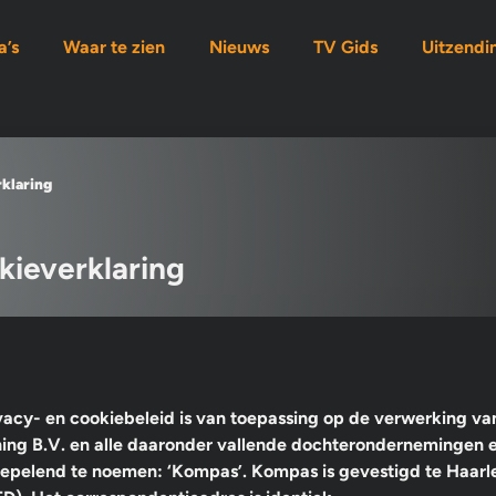
’s
Waar te zien
Nieuws
TV Gids
Uitzendi
rklaring
kieverklaring
ivacy- en cookiebeleid is van toepassing op de verwerking 
hing B.V. en alle daaronder vallende dochterondernemingen en
epelend te noemen: ‘Kompas’. Kompas is gevestigd te Haarl