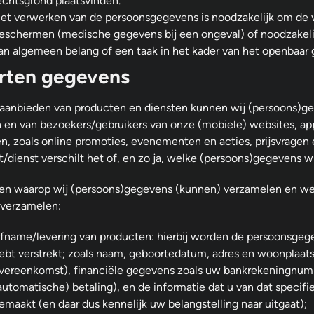
echtsgrond plaatsvinden.
et verwerken van de persoonsgegevens is noodzakelijk om de v
eschermen (medische gegevens bij een ongeval) of noodzakelij
an algemeen belang of een taak in het kader van het openbaar
rten gegevens
t aanbieden van producten en diensten kunnen wij (persoons)
n en van bezoekers/gebruikers van onze (mobiele) websites, a
n, zoals online promoties, evenementen en acties, prijsvragen 
/dienst verschilt het of, en zo ja, welke (persoons)gegevens w
en waarop wij (persoons)gegevens (kunnen) verzamelen en w
 verzamelen:
fname/levering van producten: hierbij worden de persoonsgege
ebt verstrekt; zoals naam, geboortedatum, adres en woonplaat
vereenkomst), financiële gegevens zoals uw bankrekeningnum
automatische) betaling), en de informatie dat u van dat specif
emaakt (en daar dus kennelijk uw belangstelling naar uitgaat);