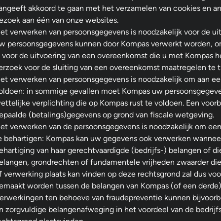
angeeft akkoord te gaan met het verzamelen van cookies en an
ezoek aan één van onze websites.
et verwerken van persoonsgegevens is noodzakelijk voor de ui
w persoonsgegevens kunnen door Kompas verwerkt worden, om
s voor de uitvoering van een overeenkomst die u met Kompas h
erzoek voor de sluiting van een overeenkomst maatregelen te t
et verwerken van persoonsgegevens is noodzakelijk om aan een 
oldoen: in sommige gevallen moet Kompas uw persoonsgegev
ettelijke verplichting die op Kompas rust te voldoen. Een voor
epaalde (betalings)gegevens op grond van fiscale wetgeving.
et verwerken van de persoonsgegevens is noodzakelijk om een
e behartigen: Kompas kan uw gegevens ook verwerken wanneer d
ehartiging van haar gerechtvaardigde (bedrijfs-) belangen of di
elangen, grondrechten of fundamentele vrijheden zwaarder dien
f verwerking plaats kan vinden op deze rechtsgrond zal dus v
emaakt worden tussen de belangen van Kompas (of een derde)
erwerkingen ten behoeve van fraudepreventie kunnen bijvoor
n zorgvuldige belangenafweging in het voordeel van de bedrijf