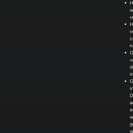
H
w
v
H
v
c
n
G
v
d
i
G
i
D
a
e
w
g
w