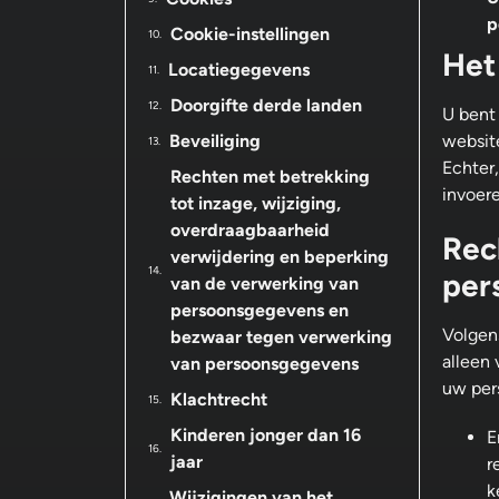
p
Cookie-instellingen
Het
Locatiegegevens
Doorgifte derde landen
U bent
Beveiliging
website
Echter
Rechten met betrekking
invoer
tot inzage, wijziging,
overdraagbaarheid
Rec
verwijdering en beperking
per
van de verwerking van
persoonsgegevens en
Volgen
bezwaar tegen verwerking
alleen
van persoonsgegevens
uw per
Klachtrecht
Kinderen jonger dan 16
E
jaar
r
k
Wijzigingen van het