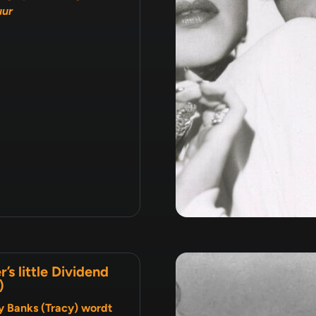
uur
r’s little Dividend
)
y Banks (Tracy) wordt