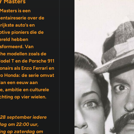
r Masters
Masters is een
ntaireserie over de
rijkste auto’s en
tive pioniers die de
ereld hebben
sformeerd. Van
che modellen zoals de
odel T en de Porsche 911
ro Honda: de serie omvat
dan een eeuw aan
ambitie en culturele
chting op vier wielen.
28 september iedere
ag om 22:00 uur,
ing op zaterdag om