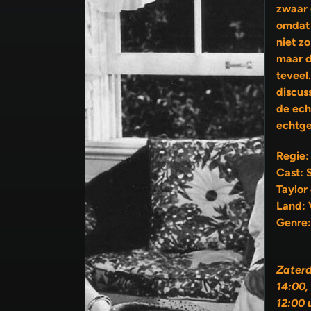
zwaar 
omdat 
niet zo bl
maar d
teveel
discus
de echtgenoot en die van de
echtge
Regie:
Cast: 
Taylor
Land: 
Genre:
Zater
14:00,
12:00 