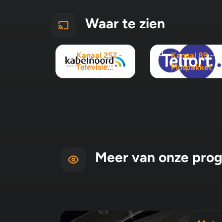
Waar te zien
Kanaal 257 -
Kanaal 89 –
Televisie
Pluspakket
Maximaal
pakket
Meer van onze pro