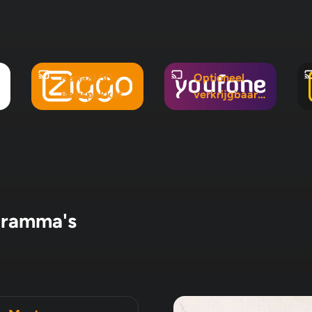
Kanaal 50 -
Optioneel
Basispakket
verkrijgbaar
in Mix 5, Mix
10 en
Pluspakket
gramma's