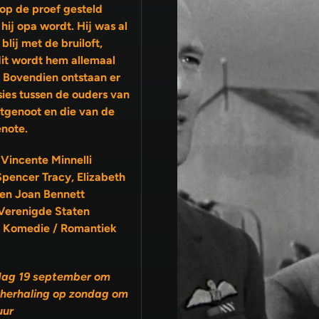
op de proef gesteld
hij opa wordt. Hij was al
ij met de bruiloft,
it wordt hem allemaal
. Bovendien ontstaan er
sies tussen de ouders van
note.
 Vincente Minnelli
Spencer Tracy, Elizabeth
 en Joan Bennett
Verenigde Staten
 Komedie / Romantiek
dag 19 september om
 herhaling op zondag om
uur