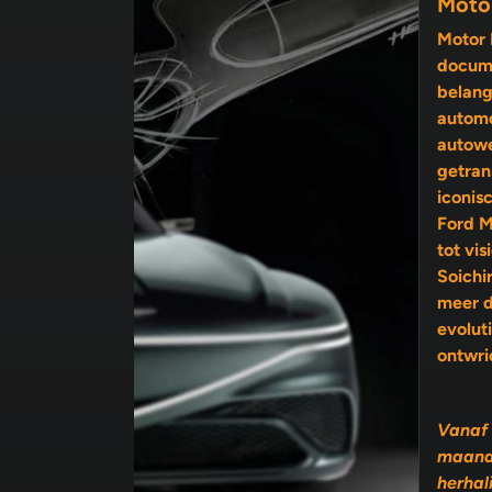
Moto
Motor 
docume
belang
automo
autow
getran
iconis
Ford M
tot visionairs als Enzo Ferrari en
Soichi
meer 
evolutie, 
ontwri
Vanaf 
maand
herhal