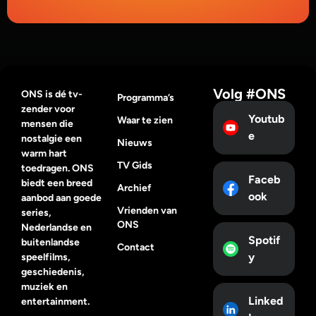
Volg #ONS
ONS is dé tv-
Programma’s
zender voor
Youtub
Waar te zien
mensen die
e
nostalgie een
Nieuws
warm hart
TV Gids
toedragen. ONS
Faceb
biedt een breed
Archief
ook
aanbod aan goede
Vrienden van
series,
ONS
Nederlandse en
Spotif
buitenlandse
Contact
y
speelfilms,
geschiedenis,
muziek en
Linked
entertainment.