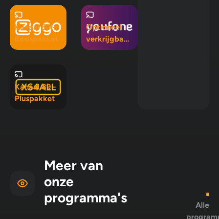
pakket
Kanaal 50 -
Optioneel
Basispakket
verkrijgbaar
in Mix 5, Mix
10 en
Pluspakket
Kanaal 89 -
Pluspakket
Meer van
onze
programma's
Alle
program