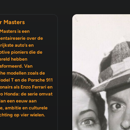
r Masters
Masters is een
ntaireserie over de
rijkste auto’s en
tive pioniers die de
ereld hebben
sformeerd. Van
che modellen zoals de
odel T en de Porsche 911
ro Honda: de serie omvat
dan een eeuw aan
ambitie en culturele
chting op vier wielen.