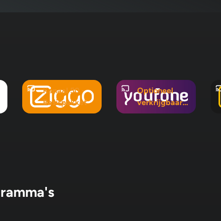
Kanaal 50 -
Optioneel
Basispakket
verkrijgbaar
in Mix 5, Mix
10 en
Pluspakket
gramma's