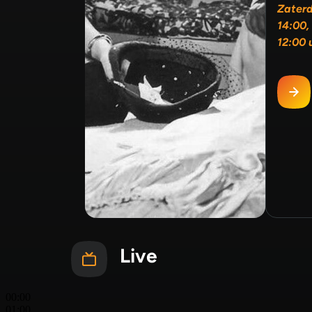
Zater
14:00,
12:00 
Live