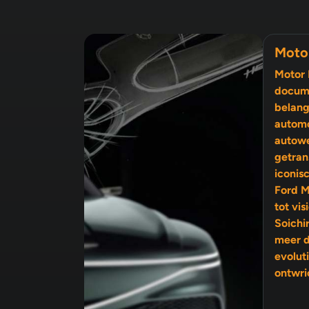
Moto
Motor 
docume
belang
automo
autow
getran
iconis
Ford M
tot visionairs als Enzo Ferrari en
Soichi
meer 
evolutie, 
ontwri