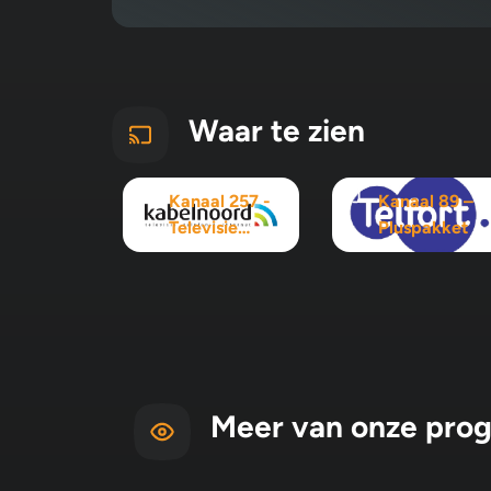
Waar te zien
Kanaal 257 -
Kanaal 89 –
Televisie
Pluspakket
Maximaal
pakket
Meer van onze pro