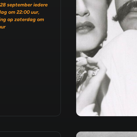
28 september iedere
ag om 22:00 uur,
ing op zaterdag om
uur