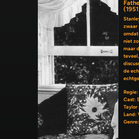
Fathe
(1951
Stanle
zwaar 
omdat 
niet zo bl
maar d
teveel
discus
de echtgenoot en die van de
echtge
Regie:
Cast: 
Taylor
Land: 
Genre: