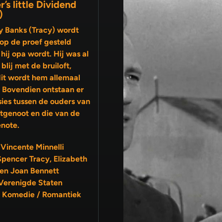
r’s little Dividend
)
y Banks (Tracy) wordt
op de proef gesteld
hij opa wordt. Hij was al
ij met de bruiloft,
it wordt hem allemaal
. Bovendien ontstaan er
sies tussen de ouders van
note.
 Vincente Minnelli
Spencer Tracy, Elizabeth
 en Joan Bennett
Verenigde Staten
 Komedie / Romantiek