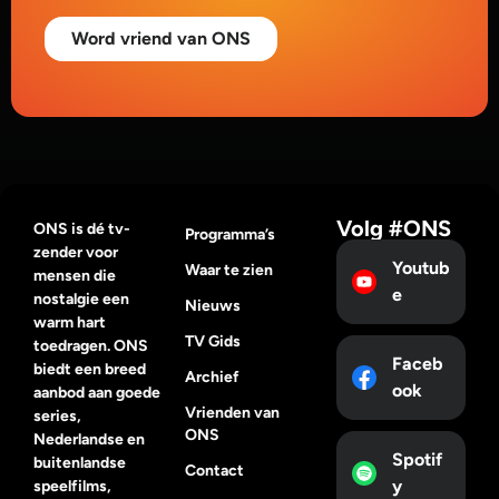
Word vriend van ONS
Volg #ONS
ONS is dé tv-
Programma’s
zender voor
Youtub
Waar te zien
mensen die
e
nostalgie een
Nieuws
warm hart
TV Gids
toedragen. ONS
Faceb
biedt een breed
Archief
ook
aanbod aan goede
Vrienden van
series,
ONS
Nederlandse en
Spotif
buitenlandse
Contact
y
speelfilms,