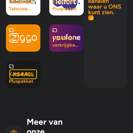
kanalen
Kanaal 257 -
Kanaal 89 –
waar u ONS
Televisie
Pluspakket
kunt zien.
Maximaal
pakket
Kanaal 50 -
Optioneel
Basispakket
verkrijgbaar
in Mix 5, Mix
10 en
Pluspakket
Kanaal 89 -
Pluspakket
Meer van
onze