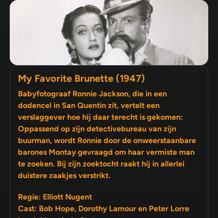
My Favorite Brunette (1947)
Babyfotograaf Ronnie Jackson, die in een
dodencel in San Quentin zit, vertelt een
verslaggever hoe hij daar terecht is gekomen:
Oppassend op zijn detectivebureau van zijn
buurman, wordt Ronnie door de onweerstaanbare
barones Montay gevraagd om haar vermiste man
te zoeken. Bij zijn zoektocht raakt hij in allerlei
duistere zaakjes verstrikt.
Regie: Elliott Nugent
Cast: Bob Hope, Dorothy Lamour en Peter Lorre