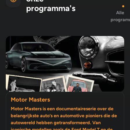
programma's
Alle
program
Motor Masters
Motor Masters is een documentaireserie over de
belangrijkste auto’s en automotive pioniers die de
autowereld hebben getransformeerd. Van
iconische modellen zoals de Ford Model T en de