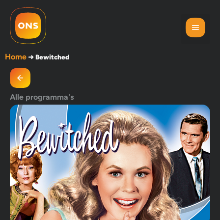
Home
➜
Bewitched
Alle programma's