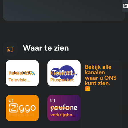
Waar te zien
Bekijk alle
kanalen
Kanaal 257 -
Kanaal 89 –
waar u ONS
Televisie
Pluspakket
kunt zien.
Maximaal
pakket
Kanaal 50 -
Optioneel
Basispakket
verkrijgbaar
in Mix 5, Mix