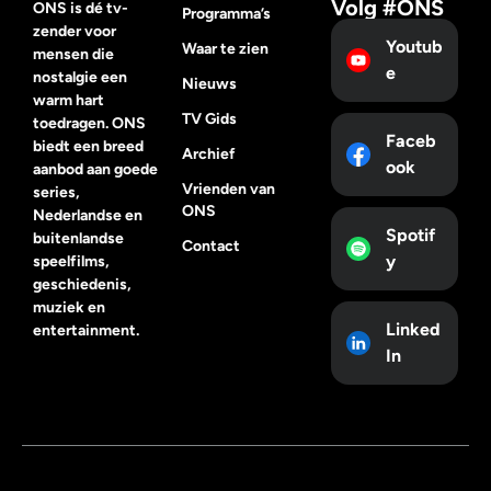
Volg #ONS
ONS is dé tv-
Programma’s
zender voor
Youtub
Waar te zien
mensen die
e
nostalgie een
Nieuws
warm hart
TV Gids
toedragen. ONS
Faceb
biedt een breed
Archief
ook
aanbod aan goede
Vrienden van
series,
ONS
Nederlandse en
Spotif
buitenlandse
Contact
y
speelfilms,
geschiedenis,
muziek en
Linked
entertainment.
In