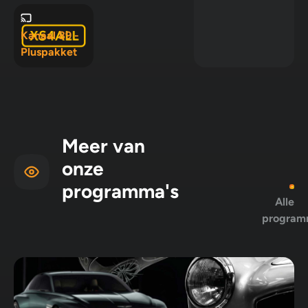
10 en
Pluspakket
Kanaal 89 -
Pluspakket
Meer van
onze
programma's
Alle
program