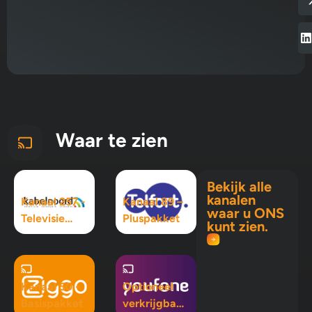
Waar te zien
Bekijk alle
kanalen
Kanaal 257 -
Kanaal 89 –
waar u ONS
Televisie
Pluspakket
kunt zien.
Maximaal
pakket
Kanaal 50 -
Optioneel
Basispakket
verkrijgbaar