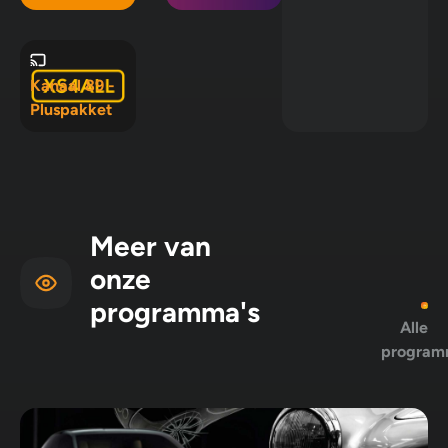
in Mix 5, Mix
10 en
Pluspakket
Kanaal 89 -
Pluspakket
Meer van
onze
programma's
Alle
program