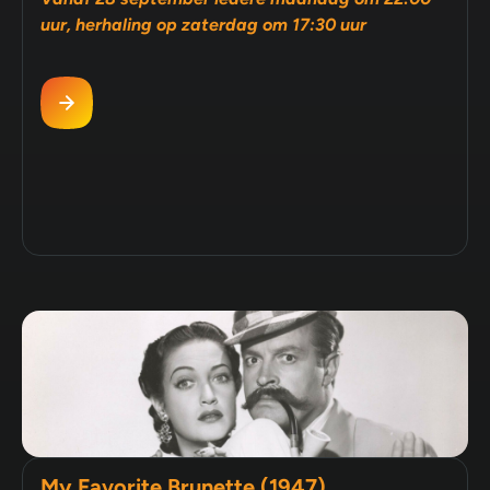
uur, herhaling op zaterdag om 17:30 uur
My Favorite Brunette (1947)