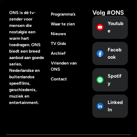
Volg #ONS
ONS is dé tv-
Programma’s
zender voor
Youtub
Waar te zien
mensen die
e
nostalgie een
Nieuws
warm hart
TV Gids
toedragen. ONS
Faceb
biedt een breed
Archief
ook
aanbod aan goede
Vrienden van
series,
ONS
Nederlandse en
Spotif
buitenlandse
Contact
y
speelfilms,
geschiedenis,
muziek en
Linked
entertainment.
In