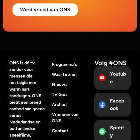
Word vriend van ONS
Volg #ONS
ONS is dé tv-
Programma’s
zender voor
Youtub
Waar te zien
mensen die
e
nostalgie een
Nieuws
warm hart
TV Gids
toedragen. ONS
Faceb
biedt een breed
Archief
ook
aanbod aan goede
Vrienden van
series,
ONS
Nederlandse en
Spotif
buitenlandse
Contact
y
speelfilms,