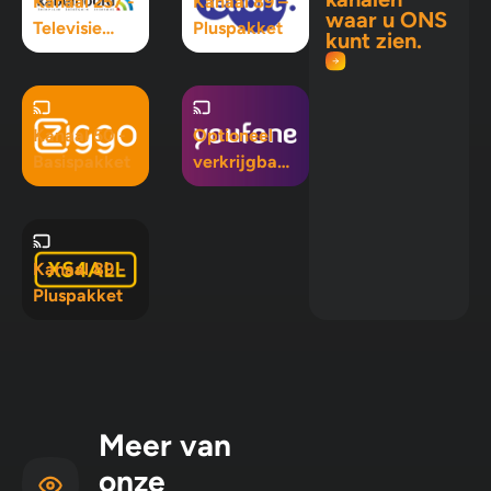
Kanaal 257 -
Kanaal 89 –
waar u ONS
Televisie
Pluspakket
kunt zien.
Maximaal
pakket
Kanaal 50 -
Optioneel
Basispakket
verkrijgbaar
in Mix 5, Mix
10 en
Pluspakket
Kanaal 89 -
Pluspakket
Meer van
onze