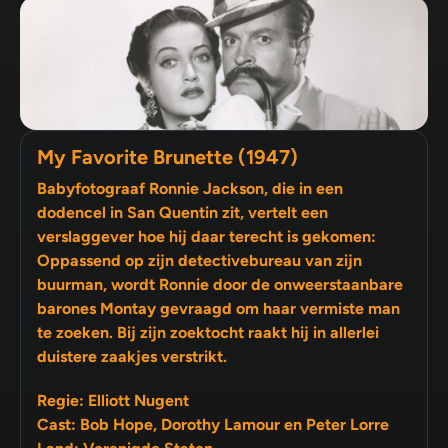
My Favorite Brunette (1947)
Babyfotograaf Ronnie Jackson, die in een
dodencel in San Quentin zit, vertelt een
verslaggever hoe hij daar terecht is gekomen:
Oppassend op zijn detectivebureau van zijn
buurman, wordt Ronnie door de onweerstaanbare
barones Montay gevraagd om haar vermiste man
te zoeken. Bij zijn zoektocht raakt hij in allerlei
duistere zaakjes verstrikt.
Regie: Elliott Nugent
Cast: Bob Hope, Dorothy Lamour en Peter Lorre