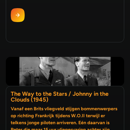
The Way to the Stars / Johnny in the
Clouds (1945)
Vanaf een Brits vliegveld stijgen bommenwerpers
op richting Frankrijk tijdens W.O.II terwijl er
telkens jonge piloten arriveren. Eén daarvan is
Peter die maar 15 uur vliegervaring achter zijn