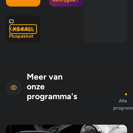
in Mix 5, Mix
10 en
Pluspakket
Kanaal 89 -
Pluspakket
Meer van
onze
programma's
Alle
program