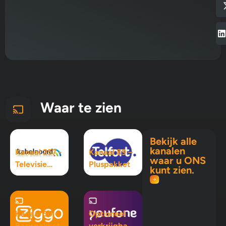
Waar te zien
Bekijk alle
kanalen
Kanaal 257 -
Kanaal 89 –
waar u ONS
Televisie
Pluspakket
kunt zien.
Maximaal
pakket
Kanaal 50 -
Optioneel
Basispakket
verkrijgbaar