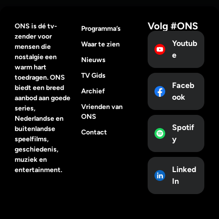
Volg #ONS
ONS is dé tv-
Programma’s
zender voor
Youtub
Waar te zien
mensen die
e
nostalgie een
Nieuws
warm hart
TV Gids
toedragen. ONS
Faceb
biedt een breed
Archief
ook
aanbod aan goede
Vrienden van
series,
ONS
Nederlandse en
Spotif
buitenlandse
Contact
y
speelfilms,
geschiedenis,
muziek en
Linked
entertainment.
In