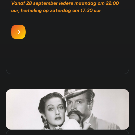
Vanaf 28 september iedere maandag om 22:00
uur, herhaling op zaterdag om 17:30 uur