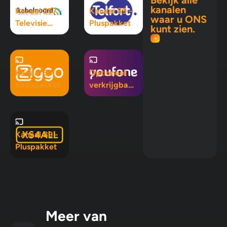
kanalen
Kanaal 257 -
Kanaal 89 –
waar u ONS
Televisie
Pluspakket
kunt zien.
Maximaal
pakket
Kanaal 50 -
Optioneel
Basispakket
verkrijgbaar
in Mix 5, Mix
10 en
Pluspakket
Kanaal 89 -
Pluspakket
Meer van