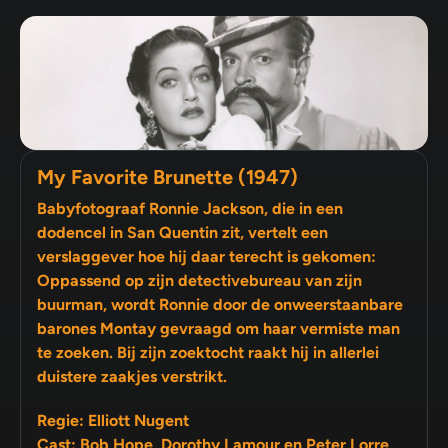
My Favorite Brunette (1947)
Babyfotograaf Ronnie Jackson, die in een
dodencel in San Quentin zit, vertelt een
verslaggever hoe hij daar terecht is gekomen:
Oppassend op zijn detectivebureau van zijn
buurman, wordt Ronnie door de onweerstaanbare
barones Montay gevraagd om haar vermiste man
te zoeken. Bij zijn zoektocht raakt hij in allerlei
duistere zaakjes verstrikt.
Regie: Elliott Nugent
Cast: Bob Hope, Dorothy Lamour en Peter Lorre