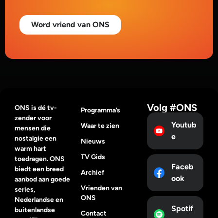
Word vriend van ONS
Volg #ONS
ONS is dé tv-
Programma’s
zender voor
Youtub
Waar te zien
mensen die
e
nostalgie een
Nieuws
warm hart
TV Gids
toedragen. ONS
Faceb
biedt een breed
Archief
ook
aanbod aan goede
Vrienden van
series,
ONS
Nederlandse en
Spotif
buitenlandse
Contact