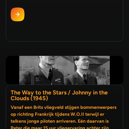
The Way to the Stars / Johnny in the
Clouds (1945)
Vanaf een Brits vliegveld stijgen bommenwerpers
op richting Frankrijk tijdens W.O.II terwijl er
telkens jonge piloten arriveren. Eén daarvan is
Peter die maar 15 uur vliegervaring achter zijn