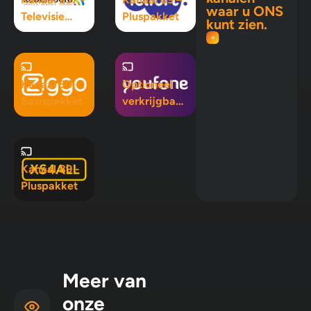
waar u ONS
Televisie
Pluspakket
kunt zien.
Maximaal
pakket
Kanaal 50 -
Optioneel
Basispakket
verkrijgbaar
in Mix 5, Mix
10 en
Pluspakket
Kanaal 89 -
Pluspakket
Meer van
onze