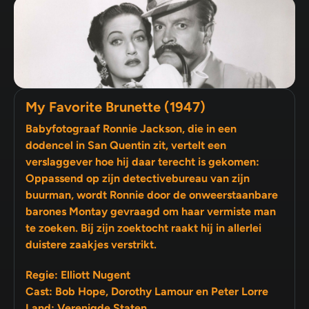
My Favorite Brunette (1947)
Babyfotograaf Ronnie Jackson, die in een
dodencel in San Quentin zit, vertelt een
verslaggever hoe hij daar terecht is gekomen:
Oppassend op zijn detectivebureau van zijn
buurman, wordt Ronnie door de onweerstaanbare
barones Montay gevraagd om haar vermiste man
te zoeken. Bij zijn zoektocht raakt hij in allerlei
duistere zaakjes verstrikt.
Regie: Elliott Nugent
Cast: Bob Hope, Dorothy Lamour en Peter Lorre
Land: Verenigde Staten