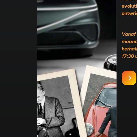
evolutie, 
ontwri
Vanaf 
maand
herhal
17:30 