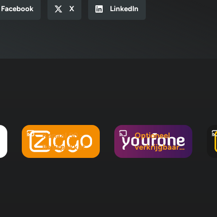
Facebook
X
LinkedIn
Kanaal 50 -
Optioneel
Basispakket
verkrijgbaar
in Mix 5, Mix
10 en
Pluspakket