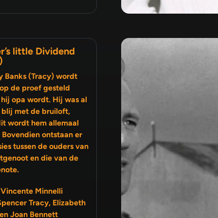
r’s little Dividend
)
y Banks (Tracy) wordt
op de proef gesteld
hij opa wordt. Hij was al
ij met de bruiloft,
it wordt hem allemaal
. Bovendien ontstaan er
sies tussen de ouders van
note.
 Vincente Minnelli
Spencer Tracy, Elizabeth
 en Joan Bennett