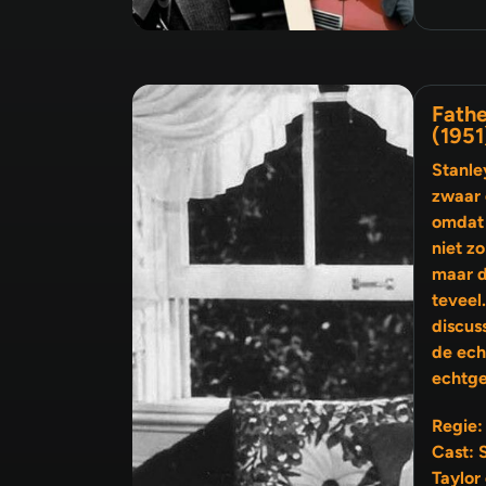
Fathe
(1951
Stanle
zwaar 
omdat 
niet zo bl
maar d
teveel
discus
de echtgenoot en die van de
echtge
Regie:
Cast: 
Taylor