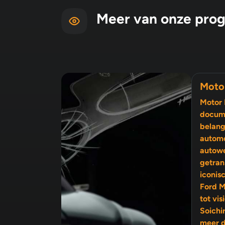
Meer van onze pro
Moto
Motor 
docume
belang
automo
autow
getran
iconis
Ford M
tot visionairs als Enzo Ferrari en
Soichi
meer 