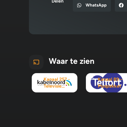
Delen
WhatsApp
Waar te zien
Kanaal 257 -
Kanaal 89 –
Televisie
Pluspakket
Maximaal
pakket