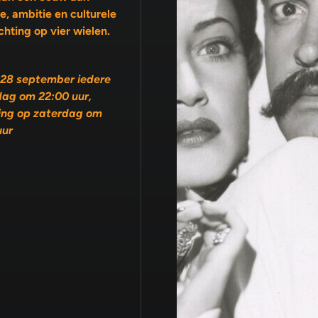
ambitie en culturele
chting op vier wielen.
28 september iedere
ag om 22:00 uur,
ing op zaterdag om
uur