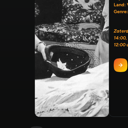
Land: 
Genre:
Zater
14:00,
12:00 