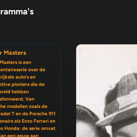
gramma's
r Masters
Masters is een
ntaireserie over de
rijkste auto’s en
tive pioniers die de
ereld hebben
sformeerd. Van
che modellen zoals de
odel T en de Porsche 911
ro Honda: de serie omvat
dan een eeuw aan