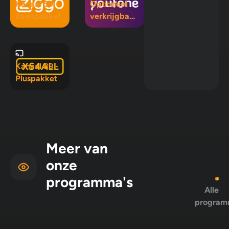
Kanaal 50 -
Optioneel
Basispakket
verkrijgbaar
in Mix 5, Mix
10 en
Pluspakket
Kanaal 89 -
Pluspakket
Meer van
onze
programma's
Alle
program