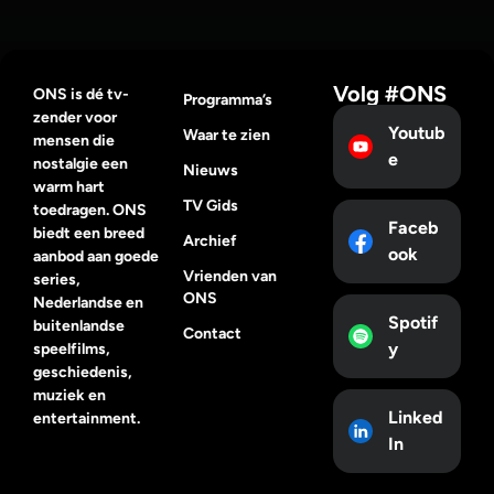
Volg #ONS
ONS is dé tv-
Programma’s
zender voor
Youtub
Waar te zien
mensen die
e
nostalgie een
Nieuws
warm hart
TV Gids
toedragen. ONS
Faceb
biedt een breed
Archief
ook
aanbod aan goede
Vrienden van
series,
ONS
Nederlandse en
Spotif
buitenlandse
Contact
y
speelfilms,
geschiedenis,
muziek en
Linked
entertainment.
In