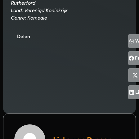
Rutherford
Land: Verenigd Koninkrijk
Genre: Komedie
Delen
W
F
L