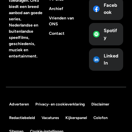
toedragen. ONS
Faceb
biedt een breed
Archief
ook
aanbod aan goede
Vrienden van
series,
ONS
Nederlandse en
Spotif
buitenlandse
Contact
y
speelfilms,
geschiedenis,
muziek en
Linked
entertainment.
In
Adverteren
Privacy- en cookieverklaring
Disclaimer
Redactiebeleid
Vacatures
Kijkerspanel
Colofon
Sitemap
Cookie-instellingen