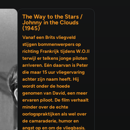
The Way to the Stars /
Johnny in the Clouds
(1945)
Vanaf een Brits vliegveld
stijgen bommenwerpers op
richting Frankrijk tijdens W.O.II
terwijl er telkens jonge piloten
arriveren. Eén daarvan is Peter
die maar 15 uur vliegervaring
achter zijn naam heeft. Hij
wordt onder de hoede
genomen van David, een meer
ervaren piloot. De film verhaalt
minder over de echte
oorlogspraktijken als wel over
de camaraderie, humor en
angst op en om de vliegbasis.