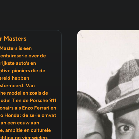
r Masters
Masters is een
ntaireserie over de
rijkste auto’s en
tive pioniers die de
ereld hebben
sformeerd. Van
che modellen zoals de
odel T en de Porsche 911
ro Honda: de serie omvat
dan een eeuw aan
ambitie en culturele
chting op vier wielen.