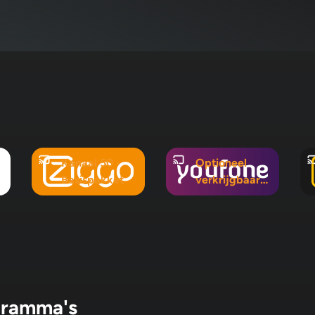
Kanaal 50 -
Optioneel
Basispakket
verkrijgbaar
in Mix 5, Mix
10 en
Pluspakket
gramma's