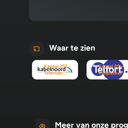
Waar te zien
Kanaal 257 -
Kanaal 89 –
Televisie
Pluspakket
Maximaal
pakket
Meer van onze pro