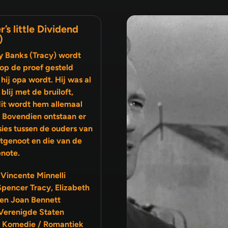
r’s little Dividend
)
y Banks (Tracy) wordt
op de proef gesteld
hij opa wordt. Hij was al
ij met de bruiloft,
it wordt hem allemaal
. Bovendien ontstaan er
sies tussen de ouders van
note.
 Vincente Minnelli
Spencer Tracy, Elizabeth
 en Joan Bennett
Verenigde Staten
 Komedie / Romantiek