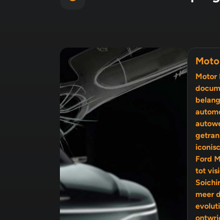
Moto
Motor 
docume
belang
automo
autow
getran
iconis
Ford M
tot visionairs als Enzo Ferrari en
Soichi
meer 
evolutie, 
ontwri