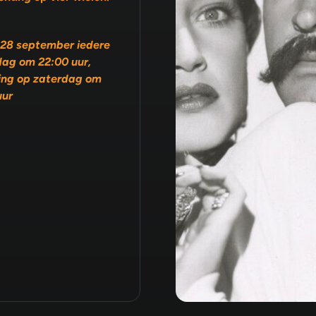
28 september iedere
ag om 22:00 uur,
ing op zaterdag om
uur