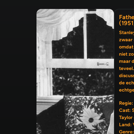
Fathe
(1951
Stanle
zwaar 
omdat 
niet zo bl
maar d
teveel
discus
de echtgenoot en die van de
echtge
Regie:
Cast: 
Taylor
Land: 
Genre: