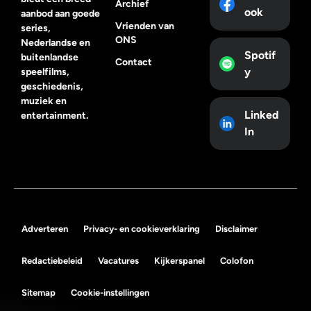
Archief
ook
aanbod aan goede
Vrienden van
series,
ONS
Nederlandse en
Spotif
buitenlandse
Contact
y
speelfilms,
geschiedenis,
muziek en
Linked
entertainment.
In
Adverteren
Privacy- en cookieverklaring
Disclaimer
Redactiebeleid
Vacatures
Kijkerspanel
Colofon
Sitemap
Cookie-instellingen