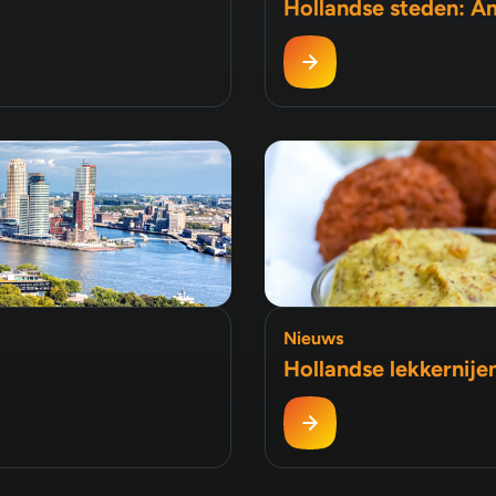
Hollandse steden: 
Nieuws
Hollandse lekkernijen