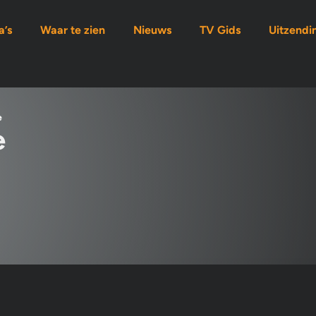
’s
Waar te zien
Nieuws
TV Gids
Uitzendi
e
e