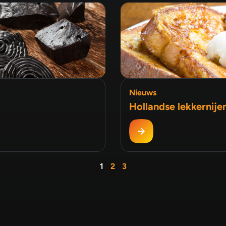
Nieuws
Hollandse lekkernije
1
2
3