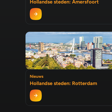
Hollandse steden: Amersfoort
Nieuws
Hollandse steden: Rotterdam