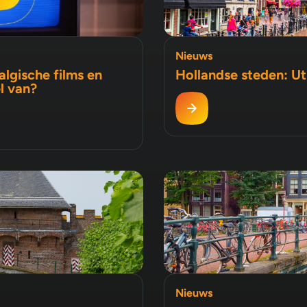
Nieuws
lgische films en
Hollandse steden: Ut
l van?
Nieuws