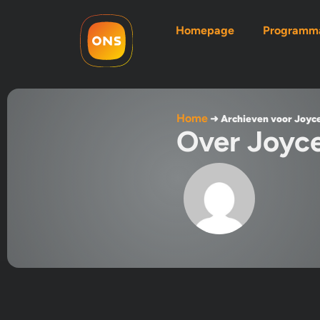
Homepage
Programma
Home
➜
Archieven voor Joyc
Over Joyc