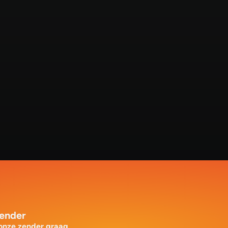
zender
 onze zender graag