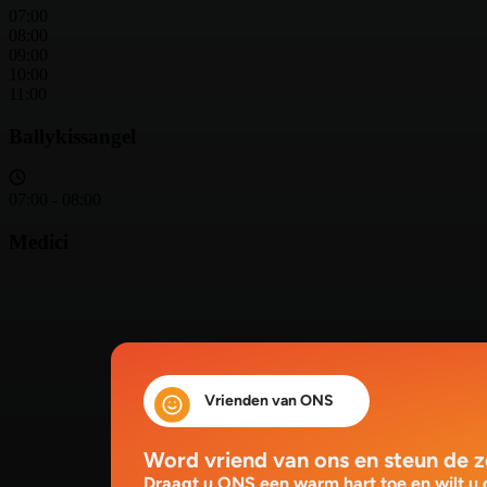
Vrienden van ONS
Word vriend van ons en steun de 
Draagt u ONS een warm hart toe en wilt u