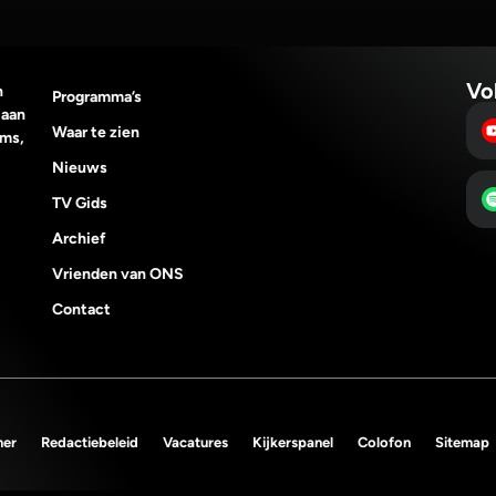
Vo
n
Programma’s
 aan
Waar te zien
lms,
Nieuws
TV Gids
Archief
Vrienden van ONS
Contact
mer
Redactiebeleid
Vacatures
Kijkerspanel
Colofon
Sitemap