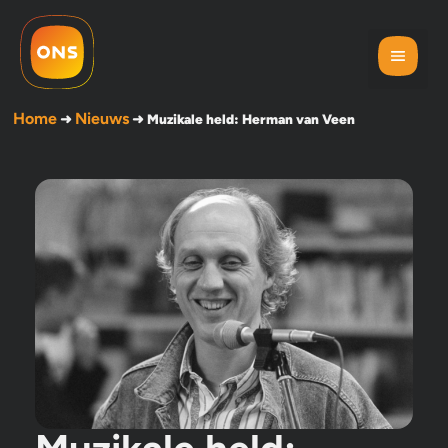
Home
Nieuws
➜
➜
Muzikale held: Herman van Veen