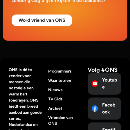
zender graag blijven kijken in de toekomst?
Word vriend van ONS
Volg #ONS
ONS is dé tv-
Programma’s
zender voor
Youtub
Waar te zien
mensen die
e
nostalgie een
Nieuws
warm hart
TV Gids
toedragen. ONS
Faceb
biedt een breed
Archief
ook
aanbod aan goede
Vrienden van
series,
ONS
Nederlandse en
Spotif