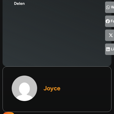
Delen
W
F
L
Joyce