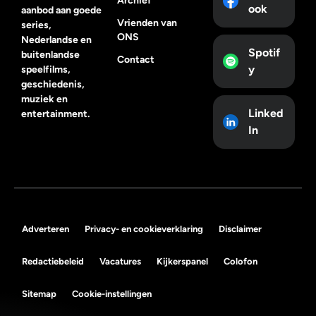
Archief
ook
aanbod aan goede
Vrienden van
series,
ONS
Nederlandse en
Spotif
buitenlandse
Contact
y
speelfilms,
geschiedenis,
muziek en
Linked
entertainment.
In
Adverteren
Privacy- en cookieverklaring
Disclaimer
Redactiebeleid
Vacatures
Kijkerspanel
Colofon
Sitemap
Cookie-instellingen