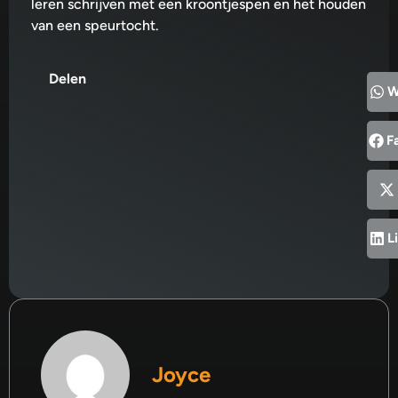
leren schrijven met een kroontjespen en het houden
van een speurtocht.
Delen
W
F
L
Joyce