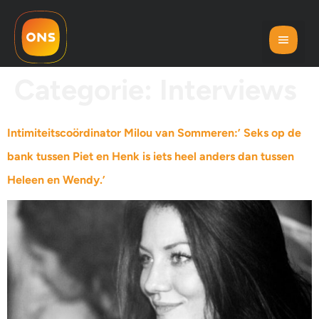
Categorie:
Interviews
Intimiteitscoördinator Milou van Sommeren:’ Seks op de
bank tussen Piet en Henk is iets heel anders dan tussen
Heleen en Wendy.’