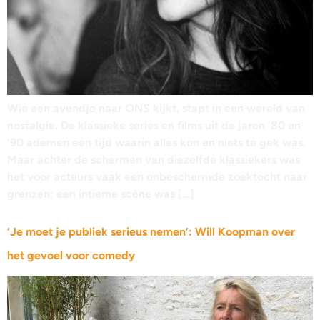
Wie een avondje naar ONS kijkt, stapt in een wereld van
nostalgie. De klassieke series en films uit de jaren ’80 en
’90 ademen een tijd waarin alles kon en niets te gek was.
Maar achter de schermen van diezelfde klassiekers was
het voor acteurs vaak een onbeschermde zoektocht naar
grenzen; een intieme scène was […]
‘Je moet je publiek serieus nemen’: Will Koopman over
het gevoel voor comedy