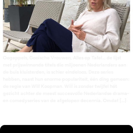
Oogappels, Gooische Vrouwen, Alles op Tafel… de lijst
met prijswinnende titels die miljoenen Nederlanders aan
de buis kluisterden, is schier eindeloos. Deze series
hebben, naast hun enorme populariteit, één ding gemeen:
de regie van Will Koopman. Will is zonder twijfel hét
gezicht achter de meest succesvolle Nederlandse drama-
en comedyseries van de afgelopen decennia. Omdat […]