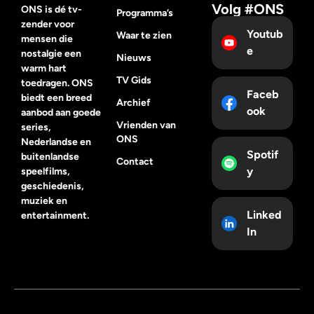
Volg #ONS
ONS is dé tv-
Programma’s
zender voor
Youtub
Waar te zien
mensen die
e
nostalgie een
Nieuws
warm hart
TV Gids
toedragen. ONS
Faceb
biedt een breed
Archief
ook
aanbod aan goede
Vrienden van
series,
ONS
Nederlandse en
Spotif
buitenlandse
Contact
y
speelfilms,
geschiedenis,
muziek en
Linked
entertainment.
In