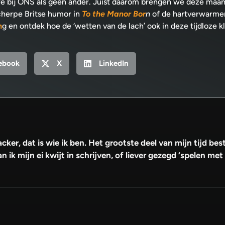
e bij ONS als geen ander. Juist daarom brengen we deze maan
scherpe Britse humor in
To the Manor Bor
n
of de hartverwarmen
n
g en ontdek hoe de ‘wetten van de lach’ ook in deze tijdloze kl
ebook
X
LinkedIn
cker, dat is wie ik ben. Het grootste deel van mijn tijd be
 ik mijn ei kwijt in schrijven, of liever gezegd ‘spelen met 