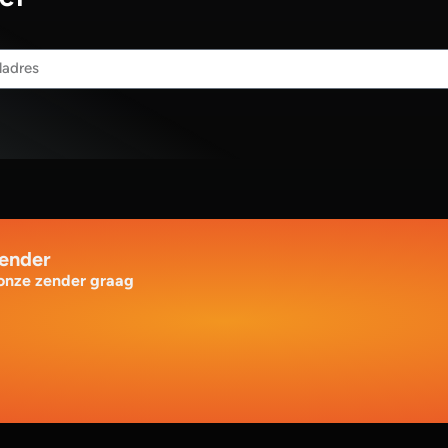
zender
 onze zender graag