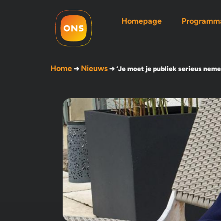
Homepage
Programma
Home
Nieuws
➜
➜
‘Je moet je publiek serieus nem