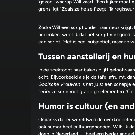
‘gevoel’ waarop Will vaart: ‘Een kijker moet 
grens ligt.’ Zoals ze he zelf zegt: ‘Ik regisseur
Zodra Will een script onder haar neus krijgt, 
bedenken, weet ik dat het script niet goed is
een script. ‘Het is heel subjectief, maar zo we
Tussen aanstellerij en h
In de zoektocht naar balans blijft geloofwaard
echt. Bijvoorbeeld als je de tafel afruimt, dan
Gooische Vrouwen
is het juist een schepje
serieuze serie met grappige elementen: ‘Come
Humor is cultuur (en an
Ondanks dat er wereldwijd de overkoepelend
ook humor heel cultuurgebonden. Will: ‘Ik d
doen in Nederland — heel erg Nederlands zijn 