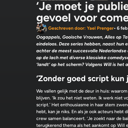
‘Je moet je publi
gevoel voor com
Geschreven door:
Yael Prenger
•
6 feb
Oogappels, Gooische Vrouwen, Alles op Tafel
eindeloos. Deze series hebben, naast hun 
achter de meest succesvolle Nederlandse
op de lach met diverse klassieke comedyser
‘landt’ op het scherm? Volgens Will is het
‘Zonder goed script kun j
We vallen gelijk met de deur in huis: waarom 
blijven. ‘Ik zou het niet weten. Ik werk nie
script.’ Het enthousiasme in haar stem zwen
hebt, kan je niks. En als je ook acteurs hebt
crew samen balanceert. ‘Je zoekt naar de bala
terugkerend thema als het aankomt op Will en 