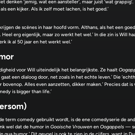
niet denken ‘jemig, wat een aansteller’, maar juist ‘wat grappig’
 als een kijker. Als ik zelf moet lachen, is het goed.’
krijgen de scènes in haar hoofd vorm. Althans, als het een goed s
. Heel erg eigenlijk, maar zo werkt het wel.’ In die zin is Will 
rk ik al 50 jaar en het werkt wel.’
umor
igheid voor Will uiteindelijk het belangrijkste. Ze haalt
Oogapp
 gaat een dialoog door, net zoals in het echte leven.’ Die ‘echthe
 er bovenop. Alles even aanzetten, dikker maken.’ Precies dat 
dy is bigger than life.’
dersom)
e term comedy gebruikt wordt, is de ene comedyserie de ande
enk wel dat de humor in
Gooische Vrouwen
en
Oogappels
— so
qua humor.’ Dit gevoel is ook te zien in de cijfers, want in Du