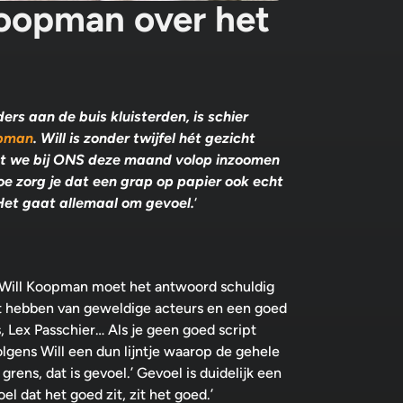
Koopman over het
rs aan de buis kluisterden, is schier
opman
. Will is zonder twijfel hét gezicht
at we bij ONS deze maand volop inzoomen
oe zorg je dat een grap op papier ook echt
‘Het gaat allemaal om gevoel.
‘
 Will Koopman moet het antwoord schuldig
het hebben van geweldige acteurs en een goed
 Lex Passchier… Als je geen goed script
volgens Will een dun lijntje waarop de gehele
rens, dat is gevoel.’ Gevoel is duidelijk een
l dat het goed zit, zit het goed.’