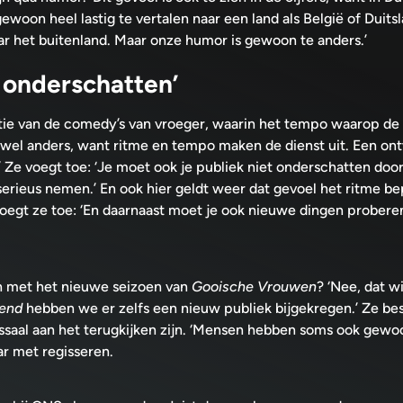
gewoon heel lastig te vertalen naar een land als België of Duitsl
 het buitenland. Maar onze humor is gewoon te anders.’
t onderschatten’
stie van de comedy’s van vroeger, waarin het tempo waarop de
nu wel anders, want ritme en tempo maken de dienst uit. Een ont
m.’ Ze voegt toe: ‘Je moet ook je publiek niet onderschatten doo
serieus nemen.’ En ook hier geldt weer dat gevoel het ritme bepaa
 voegt ze toe: ‘En daarnaast moet je ook nieuwe dingen proberen
aan met het nieuwe seizoen van
Gooische Vrouwen
? ‘Nee, dat w
 end
hebben we er zelfs een nieuw publiek bijgekregen.’ Ze bes
saal aan het terugkijken zijn. ‘Mensen hebben soms ook gewoo
aar met regisseren.