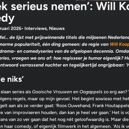
ek serieus nemen’: Will 
edy
ruari 2026
•
Interviews
,
Nieuws
… de lijst met prijswinnende titels die miljoenen Nederlande
enorme populariteit, één ding gemeen: de regie van
Will Ko
 drama- en comedyseries van de afgelopen decennia. Omd
ies, vroegen we ons af: hoe regisseer je humor eigenlijk? H
 antwoord verrassend nuchter en tegelijkertijd ongrijpbaar: 
e niks’
slaan series als
Gooische Vrouwen
en
Oogappels
zo erg aan?
t volgens regels, maar op mijn gevoel. Het begint sowieso met 
gelt aan als ze verder gaat: ‘Roos Ouwehand, Frank Houtappels,
 die van improviseren houden, dan kan je heel ver gaan.’ Het is 
ns van zo ver gaan dat het nog nèt geloofwaardig is. Maar die g
haar comedy, of eigenlijk filmwerk in het algemeen. ‘Als ik voe