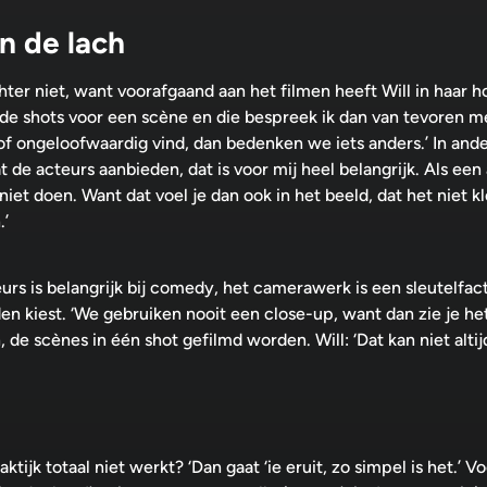
n de lach
hter niet, want voorafgaand aan het filmen heeft Will in haar h
de shots voor een scène en die bespreek ik dan van tevoren 
 of ongeloofwaardig vind, dan bedenken we iets anders.’ In and
 wat de acteurs aanbieden, dat is voor mij heel belangrijk. Als ee
niet doen. Want dat voel je dan ook in het beeld, dat het niet k
.’
eurs is belangrijk bij comedy, het camerawerk is een sleutelfac
en kiest. ‘We gebruiken nooit een close-up, want dan zie je het
, de scènes in één shot gefilmd worden. Will: ‘Dat kan niet alti
ktijk totaal niet werkt? ‘Dan gaat ‘ie eruit, zo simpel is het.’ 