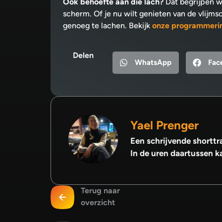
Ook behoefte aan die lach?
Dat begrijpen w
scherm. Of je nu wilt genieten van de vlijm
genoeg te lachen. Bekijk
onze programmeri
Delen
WhatsApp
Fac
Yael Prenger
Een schrijvende shorttra
In de uren daartussen kan
Terug naar
overzicht