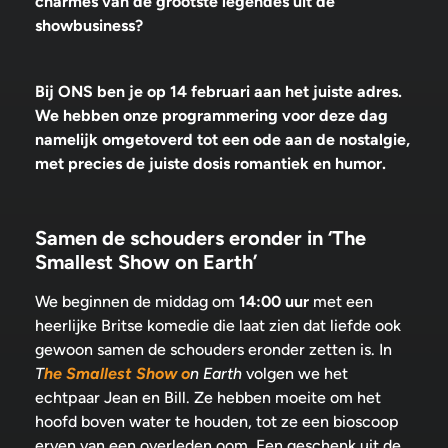
charmes van de grootste legendes uit de
showbusiness?
Bij ONS ben je op 14 februari aan het juiste adres.
We hebben onze programmering voor deze dag
namelijk omgetoverd tot een ode aan de nostalgie,
met precies de juiste dosis romantiek en humor.
Samen de schouders eronder in ‘The
Smallest Show on Earth’
We beginnen de middag om
14:00 uur
met een
heerlijke Britse komedie die laat zien dat liefde ook
gewoon samen de schouders eronder zetten is. In
T
he Smallest Show o
n Earth
volgen we het
echtpaar Jean en Bill. Ze hebben moeite om het
hoofd boven water te houden, tot ze een bioscoop
erven van een overleden oom. Een geschenk uit de