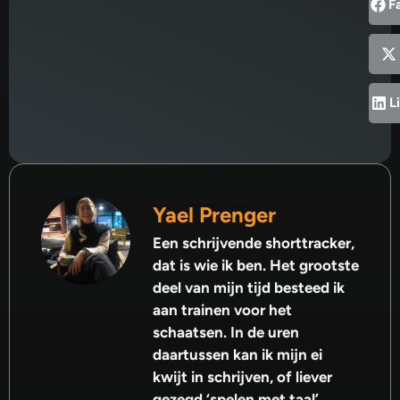
F
L
Yael Prenger
Een schrijvende shorttracker,
dat is wie ik ben. Het grootste
deel van mijn tijd besteed ik
aan trainen voor het
schaatsen. In de uren
daartussen kan ik mijn ei
kwijt in schrijven, of liever
gezegd ‘spelen met taal’.