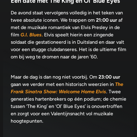
Een date met The King en Ol’ Blue Eyes
De avond staat vervolgens volledig in het teken van
twee absolute iconen. We trappen om
21:00 uur
af
met de muzikale romantiek van Elvis Presley in de
film
G.I. Blues
.
Elvis speelt hierin een zingende
soldaat die gestationeerd is in Duitsland en daar valt
voor een stugge clubdanseres. Het is de ultieme film
om bij weg te dromen naar de jaren ’60.
Maar de dag is dan nog niet voorbij. Om
23:00 uur
gaan we verder met een historisch weerzien in
The
Frank Sinatra Show: Welcome Home Elvis
. Twee
generaties hartenbrekers op één podium; de chemie
tussen ‘The King’ en ‘Ol’ Blue Eyes’ is onovertroffen
en zorgt voor een Valentijnsnacht vol muzikale
hoogtepunten.