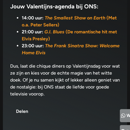
Jouw Valentijns-agenda bij ONS:
14:00 uur:
The Smallest Show on Earth
(Met
o.a. Peter Sellers)
21:00 uur:
G.I. Blues
(De romantische hit met
Elvis Presley)
23:00 uur:
The Frank Sinatra Show: Welcome
Home Elvis
Dus, laat die chique diners op Valentijnsdag voor wat
ze zijn en kies voor de echte magie van het witte
doek. Of je nu samen kijkt of lekker alleen geniet van
de nostalgie: bij ONS staat de liefde voor goede
televisie voorop.
Delen
W