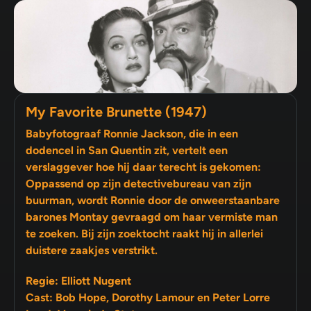
My Favorite Brunette (1947)
Babyfotograaf Ronnie Jackson, die in een
dodencel in San Quentin zit, vertelt een
verslaggever hoe hij daar terecht is gekomen:
Oppassend op zijn detectivebureau van zijn
buurman, wordt Ronnie door de onweerstaanbare
barones Montay gevraagd om haar vermiste man
te zoeken. Bij zijn zoektocht raakt hij in allerlei
duistere zaakjes verstrikt.
Regie: Elliott Nugent
Cast: Bob Hope, Dorothy Lamour en Peter Lorre