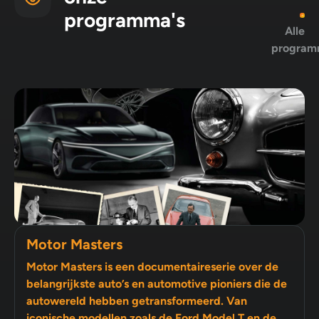
programma's
Alle
program
Motor Masters
Motor Masters is een documentaireserie over de
belangrijkste auto’s en automotive pioniers die de
autowereld hebben getransformeerd. Van
iconische modellen zoals de Ford Model T en de