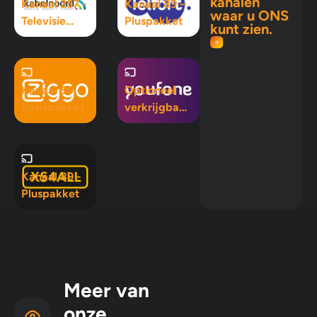
kanalen
Kanaal 257 -
Kanaal 89 –
waar u ONS
Televisie
Pluspakket
kunt zien.
Maximaal
pakket
Kanaal 50 -
Optioneel
Basispakket
verkrijgbaar
in Mix 5, Mix
10 en
Pluspakket
Kanaal 89 -
Pluspakket
Meer van
onze