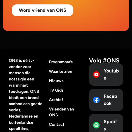
Word vriend van ONS
Volg #ONS
ONS is dé tv-
Programma’s
zender voor
Youtub
Waar te zien
mensen die
e
nostalgie een
Nieuws
warm hart
TV Gids
toedragen. ONS
Faceb
biedt een breed
Archief
ook
aanbod aan goede
Vrienden van
series,
ONS
Nederlandse en
Spotif
buitenlandse
Contact
y
speelfilms,