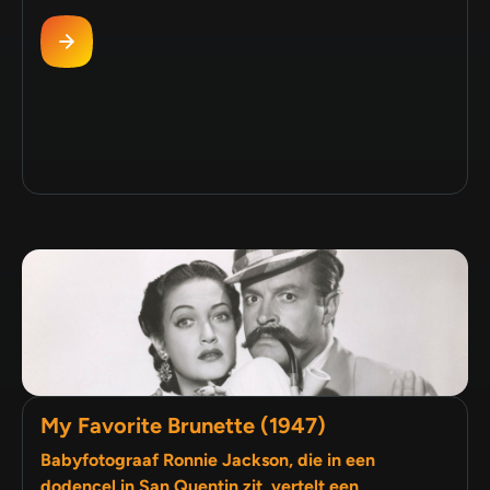
My Favorite Brunette (1947)
Babyfotograaf Ronnie Jackson, die in een
dodencel in San Quentin zit, vertelt een