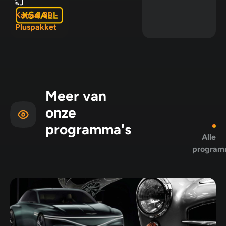
Pluspakket
Kanaal 89 -
Pluspakket
Meer van
onze
programma's
Alle
program