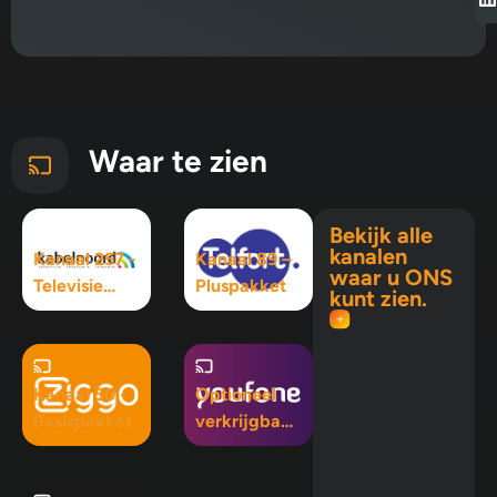
Waar te zien
Bekijk alle
kanalen
Kanaal 257 -
Kanaal 89 –
waar u ONS
Televisie
Pluspakket
kunt zien.
Maximaal
pakket
Kanaal 50 -
Optioneel
Basispakket
verkrijgbaar
in Mix 5, Mix
10 en