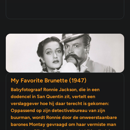
My Favorite Brunette (1947)
Babyfotograaf Ronnie Jackson, die in een
dodencel in San Quentin zit, vertelt een
verslaggever hoe hij daar terecht is gekomen:
Oppassend op zijn detectivebureau van zijn
buurman, wordt Ronnie door de onweerstaanbare
barones Montay gevraagd om haar vermiste man