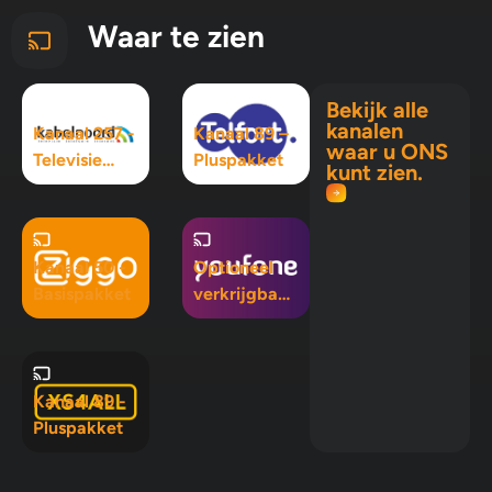
Waar te zien
Bekijk alle
kanalen
Kanaal 257 -
Kanaal 89 –
waar u ONS
Televisie
Pluspakket
kunt zien.
Maximaal
pakket
Kanaal 50 -
Optioneel
Basispakket
verkrijgbaar
in Mix 5, Mix
10 en
Pluspakket
Kanaal 89 -
Pluspakket