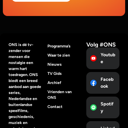
Volg #ONS
ONS is dé tv-
Programma’s
zender voor
Youtub
Waar te zien
mensen die
e
nostalgie een
Nieuws
warm hart
TV Gids
toedragen. ONS
Faceb
biedt een breed
Archief
ook
aanbod aan goede
Vrienden van
series,
ONS
Nederlandse en
Spotif
buitenlandse
Contact
y
speelfilms,
geschiedenis,
muziek en