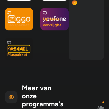
Maximaal
pakket
Kanaal 50 -
Optioneel
Basispakket
verkrijgbaar
in Mix 5, Mix
10 en
Pluspakket
Kanaal 89 -
Pluspakket
Meer van
onze
programma's
Alle