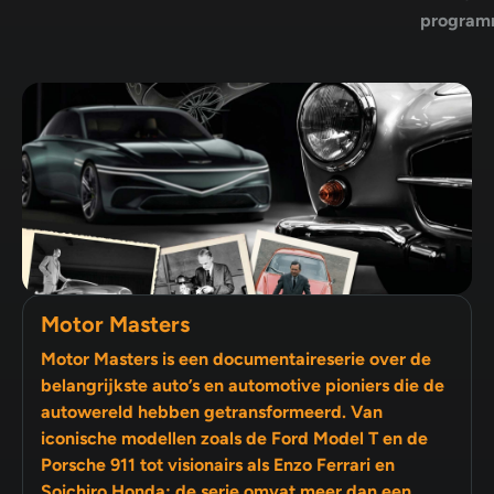
program
Motor Masters
Motor Masters is een documentaireserie over de
belangrijkste auto’s en automotive pioniers die de
autowereld hebben getransformeerd. Van
iconische modellen zoals de Ford Model T en de
Porsche 911 tot visionairs als Enzo Ferrari en
Soichiro Honda: de serie omvat meer dan een