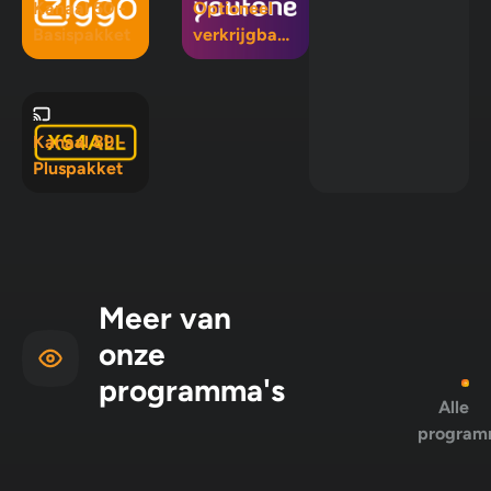
Kanaal 50 -
Optioneel
Basispakket
verkrijgbaar
in Mix 5, Mix
10 en
Pluspakket
Kanaal 89 -
Pluspakket
Meer van
onze
programma's
Alle
program