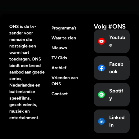
Volg #ONS
ONS is dé tv-
Programma’s
zender voor
Youtub
Waar te zien
mensen die
e
nostalgie een
Nieuws
warm hart
TV Gids
toedragen. ONS
Faceb
biedt een breed
Archief
ook
aanbod aan goede
Vrienden van
series,
ONS
Nederlandse en
Spotif
buitenlandse
Contact
y
speelfilms,
geschiedenis,
muziek en
Linked
entertainment.
In