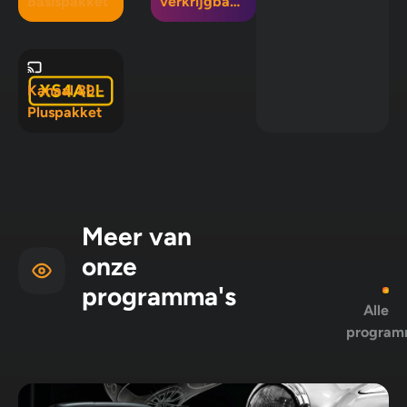
Basispakket
verkrijgbaar
in Mix 5, Mix
10 en
Pluspakket
Kanaal 89 -
Pluspakket
Meer van
onze
programma's
Alle
program