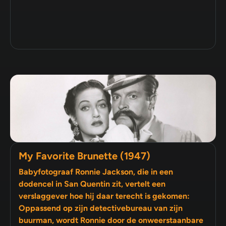
My Favorite Brunette (1947)
Babyfotograaf Ronnie Jackson, die in een
dodencel in San Quentin zit, vertelt een
verslaggever hoe hij daar terecht is gekomen:
Oppassend op zijn detectivebureau van zijn
buurman, wordt Ronnie door de onweerstaanbare