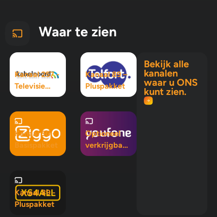
Waar te zien
Bekijk alle
kanalen
Kanaal 257 -
Kanaal 89 –
waar u ONS
Televisie
Pluspakket
kunt zien.
Maximaal
pakket
Kanaal 50 -
Optioneel
Basispakket
verkrijgbaar
in Mix 5, Mix
10 en
Pluspakket
Kanaal 89 -
Pluspakket