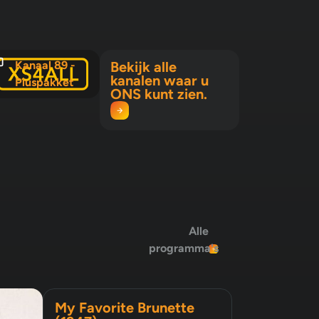
Kanaal 89 -
Bekijk alle
kanalen waar u
Pluspakket
ONS kunt zien.
Alle
programma's
My Favorite Brunette