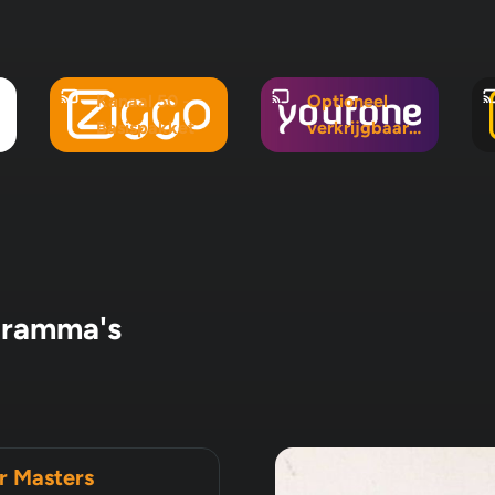
Kanaal 50 -
Optioneel
Basispakket
verkrijgbaar
in Mix 5, Mix
10 en
Pluspakket
gramma's
r Masters