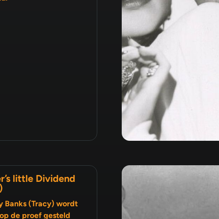
r’s little Dividend
)
y Banks (Tracy) wordt
op de proef gesteld