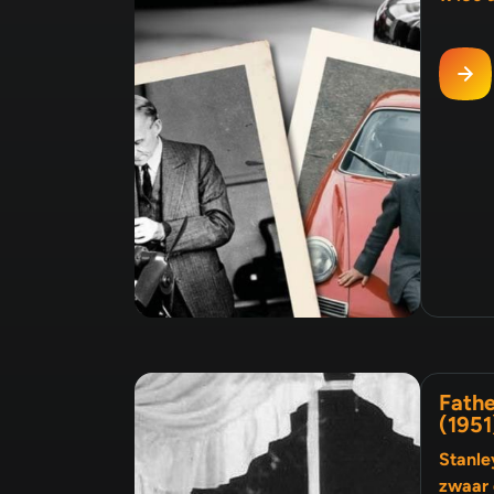
Fathe
(1951
Stanle
zwaar 