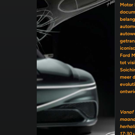
Motor 
docume
belang
automo
autow
getran
iconis
Ford M
tot visionairs als Enzo Ferrari en
Soichi
meer 
evolutie, 
ontwri
Vanaf 
maand
herhal
17:30 