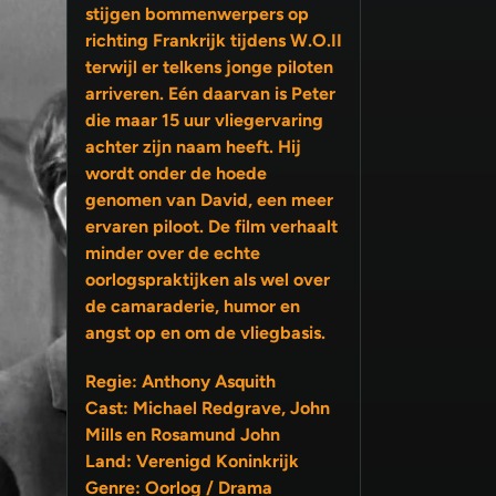
stijgen bommenwerpers op
richting Frankrijk tijdens W.O.II
terwijl er telkens jonge piloten
arriveren. Eén daarvan is Peter
die maar 15 uur vliegervaring
achter zijn naam heeft. Hij
wordt onder de hoede
genomen van David, een meer
ervaren piloot. De film verhaalt
minder over de echte
oorlogspraktijken als wel over
de camaraderie, humor en
angst op en om de vliegbasis.
Regie: Anthony Asquith
Cast: Michael Redgrave, John
Mills en Rosamund John
Land: Verenigd Koninkrijk
Genre: Oorlog / Drama