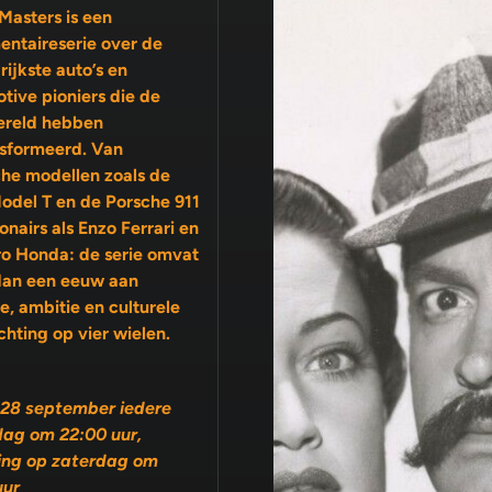
Masters is een
ntaireserie over de
rijkste auto’s en
tive pioniers die de
ereld hebben
sformeerd. Van
che modellen zoals de
odel T en de Porsche 911
ro Honda: de serie omvat
dan een eeuw aan
ambitie en culturele
chting op vier wielen.
28 september iedere
ag om 22:00 uur,
ing op zaterdag om
uur