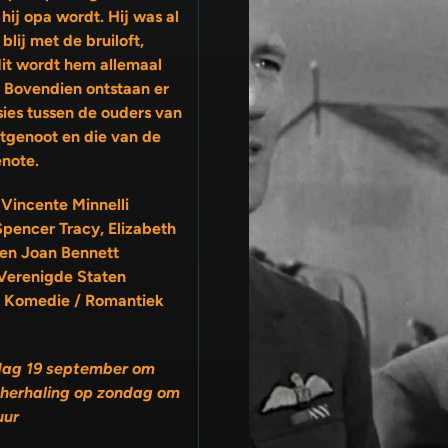
hij opa wordt. Hij was al
ij met de bruiloft,
it wordt hem allemaal
. Bovendien ontstaan er
sies tussen de ouders van
note.
 Vincente Minnelli
Spencer Tracy, Elizabeth
 en Joan Bennett
Verenigde Staten
 Komedie / Romantiek
dag 19 september om
 herhaling op zondag om
uur