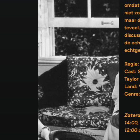
omdat 
niet zo bl
maar d
teveel
discus
de echtgenoot en die van de
echtge
Regie:
Cast: 
Taylor
Land: 
Genre:
Zater
14:00,
12:00 