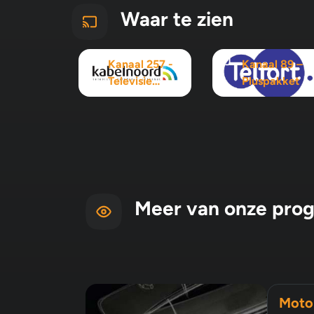
Waar te zien
Kanaal 257 -
Kanaal 89 –
Televisie
Pluspakket
Maximaal
pakket
Meer van onze pro
Moto