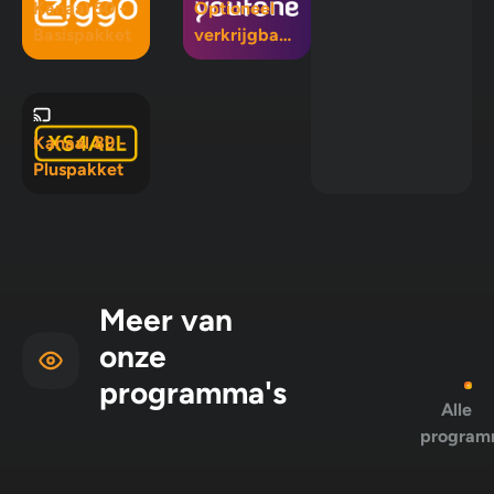
Kanaal 50 -
Optioneel
Basispakket
verkrijgbaar
in Mix 5, Mix
10 en
Pluspakket
Kanaal 89 -
Pluspakket
Meer van
onze
programma's
Alle
program