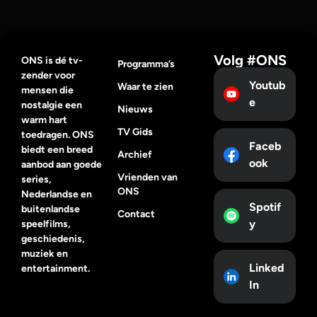
Volg #ONS
ONS is dé tv-
Programma’s
zender voor
Youtub
Waar te zien
mensen die
e
nostalgie een
Nieuws
warm hart
TV Gids
toedragen. ONS
Faceb
biedt een breed
Archief
ook
aanbod aan goede
Vrienden van
series,
ONS
Nederlandse en
Spotif
buitenlandse
Contact
y
speelfilms,
geschiedenis,
muziek en
Linked
entertainment.
In