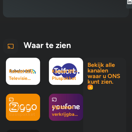
Waar te zien
Bekijk alle
kanalen
Kanaal 257 -
Kanaal 89 –
waar u ONS
Televisie
Pluspakket
kunt zien.
Maximaal
pakket
Kanaal 50 -
Optioneel
Basispakket
verkrijgbaar
in Mix 5, Mix
10 en