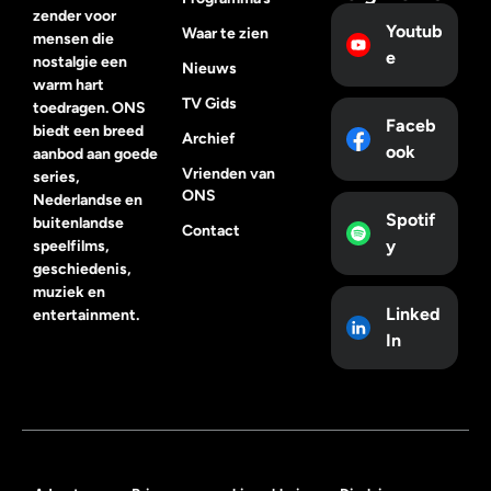
zender voor
Youtub
Waar te zien
mensen die
e
nostalgie een
Nieuws
warm hart
TV Gids
toedragen. ONS
Faceb
biedt een breed
Archief
ook
aanbod aan goede
Vrienden van
series,
ONS
Nederlandse en
Spotif
buitenlandse
Contact
y
speelfilms,
geschiedenis,
muziek en
Linked
entertainment.
In