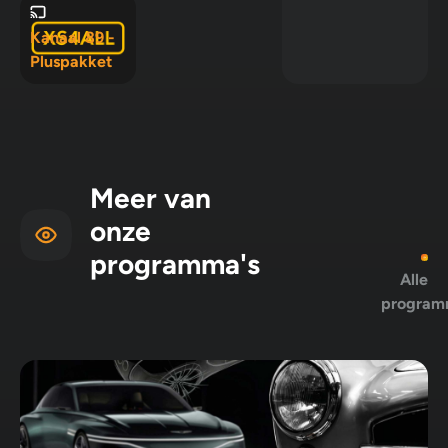
Pluspakket
Kanaal 89 -
Pluspakket
Meer van
onze
programma's
Alle
program