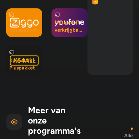
pakket
Kanaal 50 -
Optioneel
Basispakket
verkrijgbaar
in Mix 5, Mix
10 en
Pluspakket
Kanaal 89 -
Pluspakket
Meer van
onze
programma's
Alle