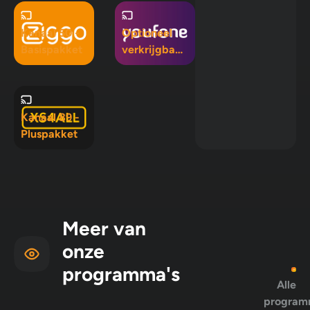
Kanaal 50 -
Optioneel
Basispakket
verkrijgbaar
in Mix 5, Mix
10 en
Pluspakket
Kanaal 89 -
Pluspakket
Meer van
onze
programma's
Alle
program