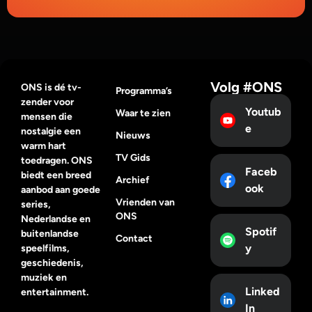
Volg #ONS
ONS is dé tv-
Programma’s
zender voor
Youtub
Waar te zien
mensen die
e
nostalgie een
Nieuws
warm hart
TV Gids
toedragen. ONS
Faceb
biedt een breed
Archief
ook
aanbod aan goede
Vrienden van
series,
ONS
Nederlandse en
Spotif
buitenlandse
Contact
y
speelfilms,
geschiedenis,
muziek en
Linked
entertainment.
In