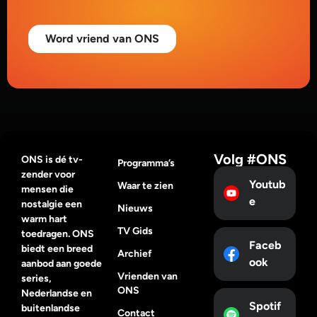
Word vriend van ONS
Volg #ONS
ONS is dé tv-
Programma’s
zender voor
Youtub
Waar te zien
mensen die
e
nostalgie een
Nieuws
warm hart
TV Gids
toedragen. ONS
Faceb
biedt een breed
Archief
ook
aanbod aan goede
Vrienden van
series,
ONS
Nederlandse en
Spotif
buitenlandse
Contact