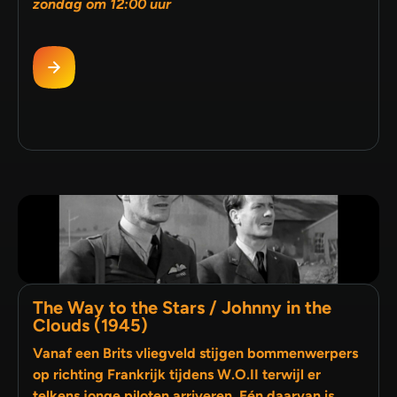
zondag om 12:00 uur
The Way to the Stars / Johnny in the
Clouds (1945)
Vanaf een Brits vliegveld stijgen bommenwerpers
op richting Frankrijk tijdens W.O.II terwijl er
telkens jonge piloten arriveren. Eén daarvan is