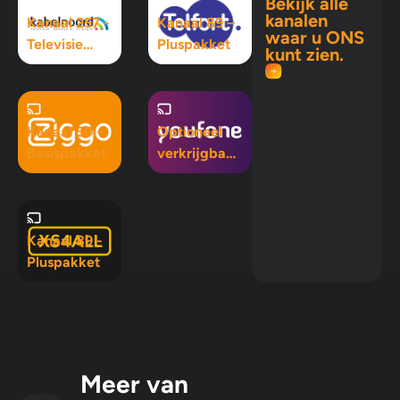
Bekijk alle
kanalen
Kanaal 257 -
Kanaal 89 –
waar u ONS
Televisie
Pluspakket
kunt zien.
Maximaal
pakket
Kanaal 50 -
Optioneel
Basispakket
verkrijgbaar
in Mix 5, Mix
10 en
Pluspakket
Kanaal 89 -
Pluspakket
Meer van