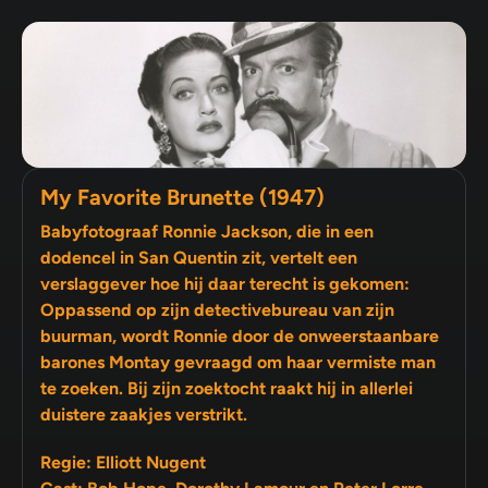
My Favorite Brunette (1947)
Babyfotograaf Ronnie Jackson, die in een
dodencel in San Quentin zit, vertelt een
verslaggever hoe hij daar terecht is gekomen:
Oppassend op zijn detectivebureau van zijn
buurman, wordt Ronnie door de onweerstaanbare
barones Montay gevraagd om haar vermiste man
te zoeken. Bij zijn zoektocht raakt hij in allerlei
duistere zaakjes verstrikt.
Regie: Elliott Nugent