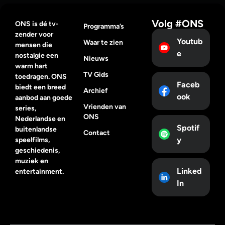
Volg #ONS
ONS is dé tv-
Programma’s
zender voor
Youtub
Waar te zien
mensen die
e
nostalgie een
Nieuws
warm hart
TV Gids
toedragen. ONS
Faceb
biedt een breed
Archief
ook
aanbod aan goede
Vrienden van
series,
ONS
Nederlandse en
Spotif
buitenlandse
Contact
y
speelfilms,
geschiedenis,
muziek en
Linked
entertainment.
In