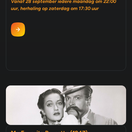
Vanaf 28 september iedere maandag om 22:00
uur, herhaling op zaterdag om 17:30 uur