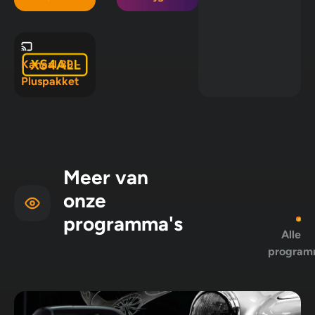
in Mix 5, Mix
10 en
Pluspakket
Kanaal 89 -
Pluspakket
Meer van
onze
programma's
Alle
program