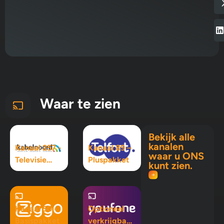
Waar te zien
Bekijk alle
kanalen
Kanaal 257 -
Kanaal 89 –
waar u ONS
Televisie
Pluspakket
kunt zien.
Maximaal
pakket
Kanaal 50 -
Optioneel
Basispakket
verkrijgbaar