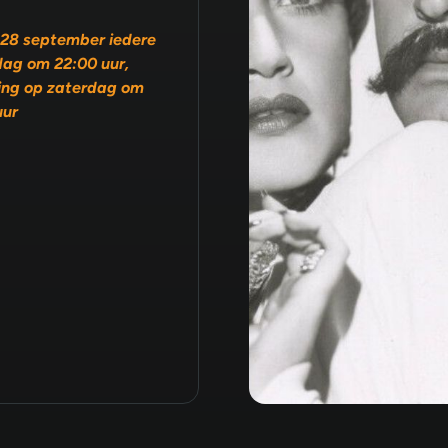
28 september iedere
ag om 22:00 uur,
ing op zaterdag om
uur