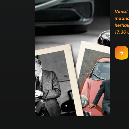
Vanaf 
maand
herhal
17:30 