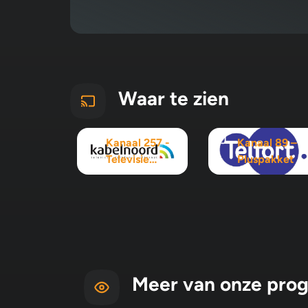
Waar te zien
Kanaal 257 -
Kanaal 89 –
Televisie
Pluspakket
Maximaal
pakket
Meer van onze pro