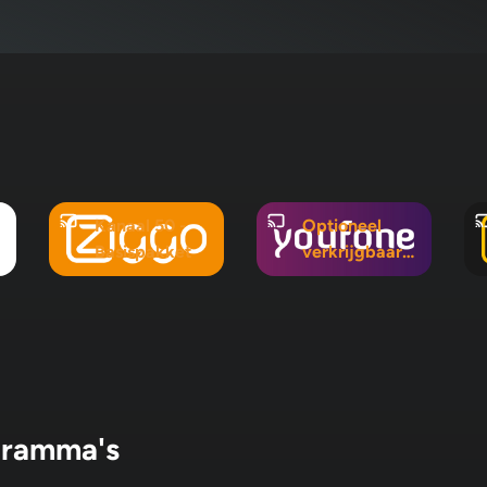
Kanaal 50 -
Optioneel
Basispakket
verkrijgbaar
in Mix 5, Mix
10 en
Pluspakket
gramma's