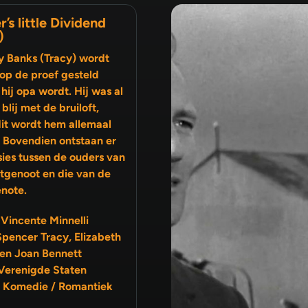
r’s little Dividend
)
y Banks (Tracy) wordt
op de proef gesteld
hij opa wordt. Hij was al
ij met de bruiloft,
it wordt hem allemaal
. Bovendien ontstaan er
sies tussen de ouders van
note.
 Vincente Minnelli
Spencer Tracy, Elizabeth
 en Joan Bennett
Verenigde Staten
 Komedie / Romantiek