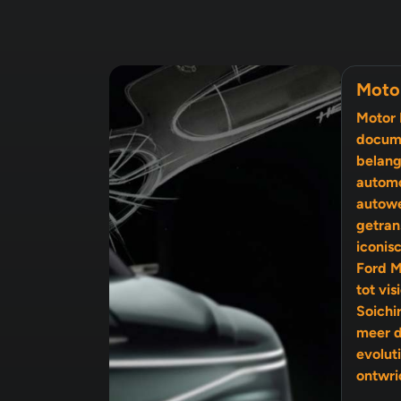
Moto
Motor 
docume
belang
automo
autow
getran
iconis
Ford M
tot visionairs als Enzo Ferrari en
Soichi
meer 
evolutie, 
ontwri