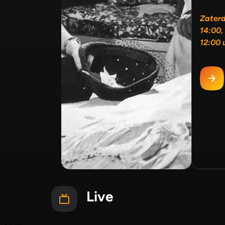
Zater
14:00,
12:00 
Live