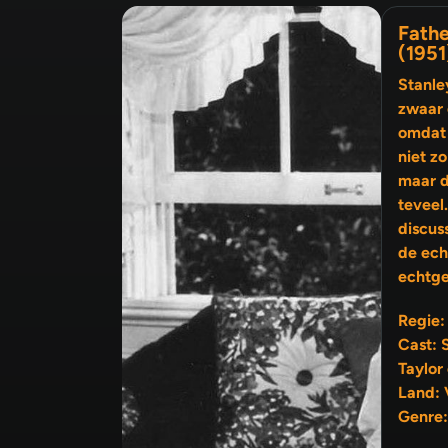
Fathe
(1951
Stanle
zwaar 
omdat 
niet zo bl
maar d
teveel
discus
de echtgenoot en die van de
echtge
Regie:
Cast: 
Taylor
Land: 
Genre: