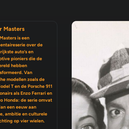
r Masters
Masters is een
ntaireserie over de
rijkste auto’s en
tive pioniers die de
ereld hebben
sformeerd. Van
che modellen zoals de
odel T en de Porsche 911
ro Honda: de serie omvat
dan een eeuw aan
ambitie en culturele
chting op vier wielen.